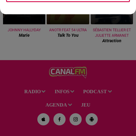
JOHNNY HALLYDAY
ANOTR FEAT 54 ULTRA
SÉBASTIEN TELLIER ET
Marie
Talk To You
JULIETTE ARMANET
Attraction
RADIO
INFOS
PODCAST
AGENDA
JEU