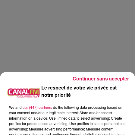
Continuer sans accepter
Le respect de votre vie privée est
notre priorité
We and
our (447) partners
do the following data processing based on
Canal fm
your consent and/or our legitimate interest: Store and/or access
information on a device; Use limited data to select advertising; Create
profiles for personalised advertising; Use profiles to select personalised
Geoffrey Deloux
advertising; Measure advertising performance; Measure content
La Ligne des Auditeurs
performance; Understand audiences through statistics or combinations