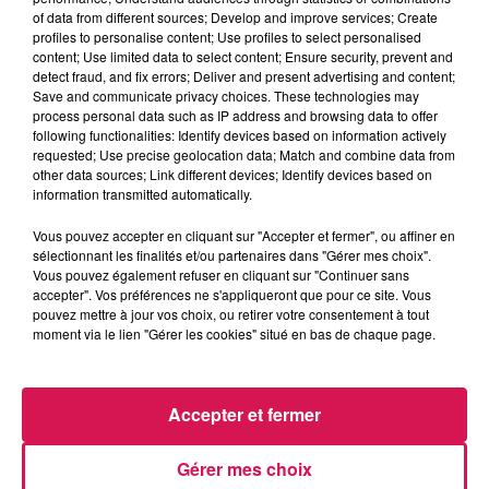
of data from different sources; Develop and improve services; Create
profiles to personalise content; Use profiles to select personalised
content; Use limited data to select content; Ensure security, prevent and
0:00
2 min 32 sec
detect fraud, and fix errors; Deliver and present advertising and content;
Save and communicate privacy choices. These technologies may
process personal data such as IP address and browsing data to offer
following functionalities: Identify devices based on information actively
13 janvier 2026 - 2 min 32 sec
requested; Use precise geolocation data; Match and combine data from
other data sources; Link different devices; Identify devices based on
13.01.2026 - LA PHRASE DE SÈVERINE
information transmitted automatically.
Vous pouvez accepter en cliquant sur "Accepter et fermer", ou affiner en
Revivez les meilleurs moments de la Ligne des Auditeurs
sélectionnant les finalités et/ou partenaires dans "Gérer mes choix".
Vous pouvez également refuser en cliquant sur "Continuer sans
accepter". Vos préférences ne s'appliqueront que pour ce site. Vous
pouvez mettre à jour vos choix, ou retirer votre consentement à tout
moment via le lien "Gérer les cookies" situé en bas de chaque page.
Accepter et fermer
23h32
23h32
23h28
23h28
23h25
23h25
Gérer mes choix