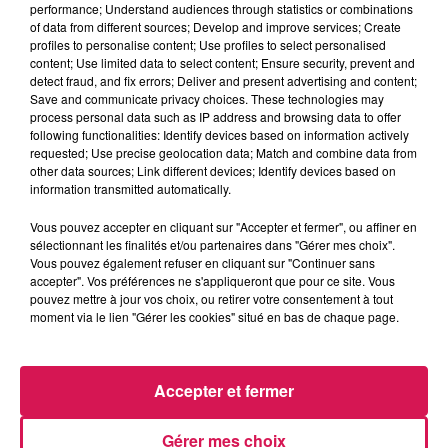
performance; Understand audiences through statistics or combinations
La Ligne des Auditeurs
of data from different sources; Develop and improve services; Create
profiles to personalise content; Use profiles to select personalised
content; Use limited data to select content; Ensure security, prevent and
0:00
3 min 1 sec
detect fraud, and fix errors; Deliver and present advertising and content;
Save and communicate privacy choices. These technologies may
process personal data such as IP address and browsing data to offer
following functionalities: Identify devices based on information actively
13 janvier 2026 - 3 min 1 sec
requested; Use precise geolocation data; Match and combine data from
other data sources; Link different devices; Identify devices based on
13.01.2026 - LA GUERRE DE LA STAR AC CHEZ
information transmitted automatically.
DELPHINE
Vous pouvez accepter en cliquant sur "Accepter et fermer", ou affiner en
sélectionnant les finalités et/ou partenaires dans "Gérer mes choix".
Vous pouvez également refuser en cliquant sur "Continuer sans
Revivez les meilleurs moments de la Ligne des Auditeurs
accepter". Vos préférences ne s'appliqueront que pour ce site. Vous
pouvez mettre à jour vos choix, ou retirer votre consentement à tout
moment via le lien "Gérer les cookies" situé en bas de chaque page.
Accepter et fermer
Gérer mes choix