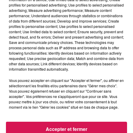
profiles for personalised advertising; Use profiles to select personalised
Balade et Vous
advertising; Measure advertising performance; Measure content
performance; Understand audiences through statistics or combinations
of data from different sources; Develop and improve services; Create
0:00
2 min 3 sec
profiles to personalise content; Use profiles to select personalised
content; Use limited data to select content; Ensure security, prevent and
detect fraud, and fix errors; Deliver and present advertising and content;
Save and communicate privacy choices. These technologies may
process personal data such as IP address and browsing data to offer
12 novembre 2024 - 2 min 3 sec
following functionalities: Identify devices based on information actively
requested; Use precise geolocation data; Match and combine data from
12.11.2024 - SALON DU BIEN VIVRE EN SAMBRE
other data sources; Link different devices; Identify devices based on
AVESNOIS, LA 1ÈRE ÉDITION C'EST CE WEEKEND À
information transmitted automatically.
MAUBEUGE
Vous pouvez accepter en cliquant sur "Accepter et fermer", ou affiner en
sélectionnant les finalités et/ou partenaires dans "Gérer mes choix".
Vous pouvez également refuser en cliquant sur "Continuer sans
Du lundi au vendredi, avec les organisateurs de
accepter". Vos préférences ne s'appliqueront que pour ce site. Vous
manifestations et Eva, découvrons les évènements dans
pouvez mettre à jour vos choix, ou retirer votre consentement à tout
notre région.
moment via le lien "Gérer les cookies" situé en bas de chaque page.
Accepter et fermer