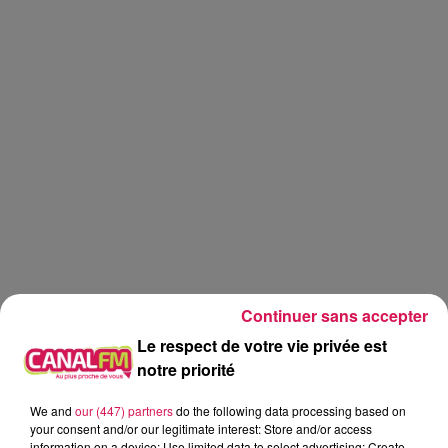
Continuer sans accepter
Le respect de votre vie privée est
notre priorité
Canal fm
We and
our (447) partners
do the following data processing based on
your consent and/or our legitimate interest: Store and/or access
Eva Spilmont
information on a device; Use limited data to select advertising; Create