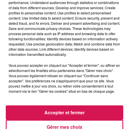
performance; Understand audiences through statistics or combinations
Le Réveil de Canal FM
of data from different sources; Develop and improve services; Create
profiles to personalise content; Use profiles to select personalised
content; Use limited data to select content; Ensure security, prevent and
0:00
1 min 59 sec
detect fraud, and fix errors; Deliver and present advertising and content;
Save and communicate privacy choices. These technologies may
process personal data such as IP address and browsing data to offer
following functionalities: Identify devices based on information actively
12 novembre 2024 - 1 min 59 sec
requested; Use precise geolocation data; Match and combine data from
other data sources; Link different devices; Identify devices based on
12.11.2024 - QUI POUR REPRÉSENTER LA FRANCE
information transmitted automatically.
À L'EUROVISION EN 2025
Vous pouvez accepter en cliquant sur "Accepter et fermer", ou affiner en
sélectionnant les finalités et/ou partenaires dans "Gérer mes choix".
Vous pouvez également refuser en cliquant sur "Continuer sans
Revivez les meilleurs moments du Réveil de Canal FM
accepter". Vos préférences ne s'appliqueront que pour ce site. Vous
pouvez mettre à jour vos choix, ou retirer votre consentement à tout
moment via le lien "Gérer les cookies" situé en bas de chaque page.
Accepter et fermer
Gérer mes choix