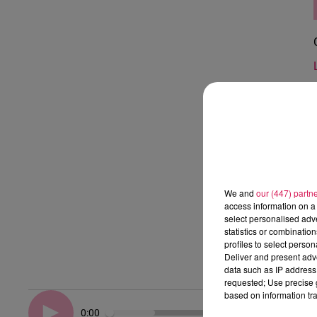
We and
our (447) partn
access information on a 
select personalised ad
statistics or combinatio
profiles to select person
Deliver and present adv
data such as IP address 
requested; Use precise g
based on information tra
0:00