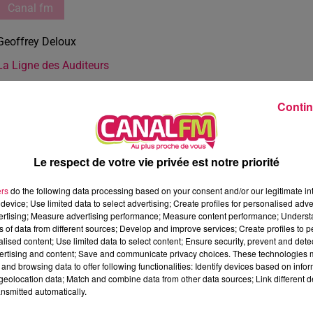
Canal fm
Geoffrey Deloux
La Ligne des Auditeurs
Contin
Le respect de votre vie privée est notre priorité
ers
do the following data processing based on your consent and/or our legitimate int
device; Use limited data to select advertising; Create profiles for personalised adver
vertising; Measure advertising performance; Measure content performance; Unders
ns of data from different sources; Develop and improve services; Create profiles to 
alised content; Use limited data to select content; Ensure security, prevent and detect
ertising and content; Save and communicate privacy choices. These technologies
and browsing data to offer following functionalities: Identify devices based on infor
eolocation data; Match and combine data from other data sources; Link different de
nsmitted automatically.
3 min 7 