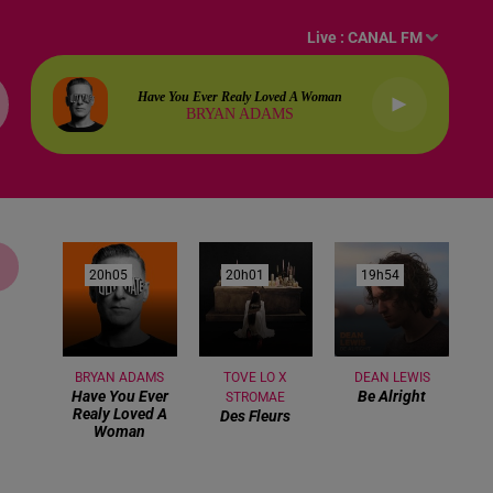
Live :
CANAL FM
Have You Ever Realy Loved A Woman
BRYAN ADAMS
20h05
20h05
20h01
20h01
19h54
19h54
BRYAN ADAMS
TOVE LO X
DEAN LEWIS
Have You Ever
Be Alright
STROMAE
Realy Loved A
Des Fleurs
Woman