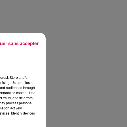
uer sans accepter
erest: Store and/or
tising; Use profiles to
tand audiences through
personalise content; Use
 fraud, and fix errors;
 may process personal
mation actively
vices; Identify devices
sec