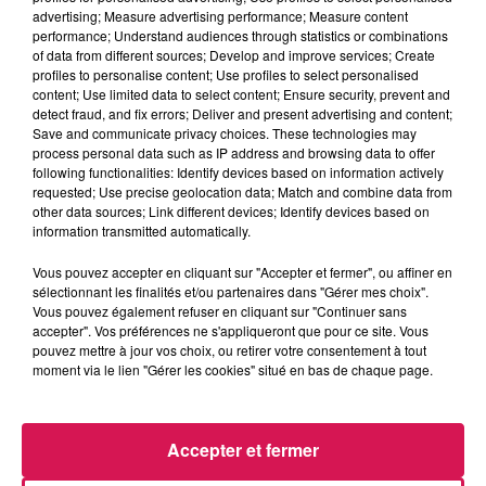
Balade et Vous
advertising; Measure advertising performance; Measure content
performance; Understand audiences through statistics or combinations
of data from different sources; Develop and improve services; Create
profiles to personalise content; Use profiles to select personalised
0:00
2 min 52 sec
content; Use limited data to select content; Ensure security, prevent and
detect fraud, and fix errors; Deliver and present advertising and content;
Save and communicate privacy choices. These technologies may
process personal data such as IP address and browsing data to offer
12 janvier 2026 - 2 min 52 sec
following functionalities: Identify devices based on information actively
requested; Use precise geolocation data; Match and combine data from
12.01.2026 - EN JANVIER ON S'AMUSE À LA
other data sources; Link different devices; Identify devices based on
MÉDIATHÈQUE ANTOON KRINGS DE FOURMIES
information transmitted automatically.
Vous pouvez accepter en cliquant sur "Accepter et fermer", ou affiner en
sélectionnant les finalités et/ou partenaires dans "Gérer mes choix".
Du lundi au vendredi, avec les organisateurs de
Vous pouvez également refuser en cliquant sur "Continuer sans
manifestations et Eva, découvrons les évènements dans
accepter". Vos préférences ne s'appliqueront que pour ce site. Vous
notre région.
pouvez mettre à jour vos choix, ou retirer votre consentement à tout
moment via le lien "Gérer les cookies" situé en bas de chaque page.
Accepter et fermer