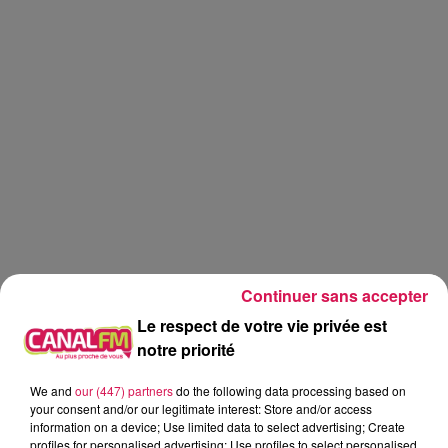
Continuer sans accepter
Le respect de votre vie privée est
notre priorité
Canal fm
We and
our (447) partners
do the following data processing based on
your consent and/or our legitimate interest: Store and/or access
information on a device; Use limited data to select advertising; Create
Eva Spilmont
profiles for personalised advertising; Use profiles to select personalised