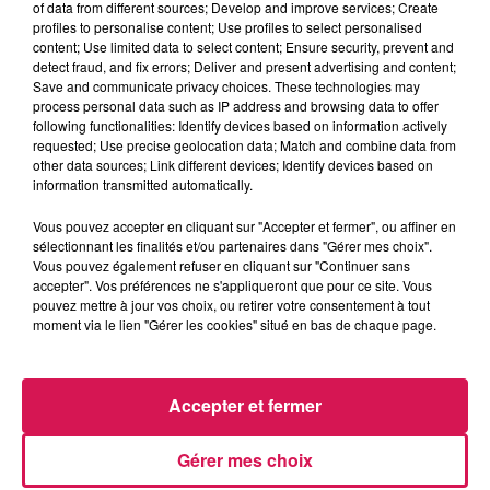
of data from different sources; Develop and improve services; Create
profiles to personalise content; Use profiles to select personalised
content; Use limited data to select content; Ensure security, prevent and
0:00
2 min 26 sec
detect fraud, and fix errors; Deliver and present advertising and content;
Save and communicate privacy choices. These technologies may
process personal data such as IP address and browsing data to offer
following functionalities: Identify devices based on information actively
requested; Use precise geolocation data; Match and combine data from
12 janvier 2026 - 2 min 26 sec
other data sources; Link different devices; Identify devices based on
12.01.2026 - EMELINE ATTEND UN VOYAGE
information transmitted automatically.
Vous pouvez accepter en cliquant sur "Accepter et fermer", ou affiner en
sélectionnant les finalités et/ou partenaires dans "Gérer mes choix".
Revivez les meilleurs moments de la Ligne des Auditeurs
Vous pouvez également refuser en cliquant sur "Continuer sans
accepter". Vos préférences ne s'appliqueront que pour ce site. Vous
pouvez mettre à jour vos choix, ou retirer votre consentement à tout
moment via le lien "Gérer les cookies" situé en bas de chaque page.
Accepter et fermer
Gérer mes choix
9h22
9h22
9h10
9h10
9h07
9h07