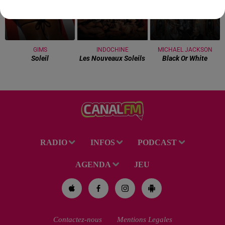
GIMS
INDOCHINE
MICHAEL JACKSON
Soleil
Les Nouveaux Soleils
Black Or White
RADIO
INFOS
PODCAST
AGENDA
JEU
Contactez-nous
Mentions Legales