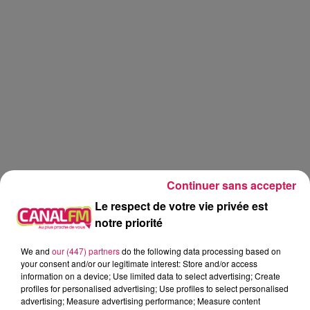
Continuer sans accepter
Le respect de votre vie privée est
notre priorité
Réveil
Canal FM
We and
our (447) partners
do the following data processing based on
your consent and/or our legitimate interest: Store and/or access
information on a device; Use limited data to select advertising; Create
Angy Mayeux
profiles for personalised advertising; Use profiles to select personalised
advertising; Measure advertising performance; Measure content
11.06.2026 - L'info en plus