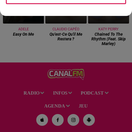
ADELE
CLAUDIO CAPÉO
KATY PERRY
Easy On Me
Qu'est-Ce Qu'il Me
Chained To The
Restera ?
Rhythm (feat. Skip
Marley)
RADIO
INFOS
PODCAST
AGENDA
JEU