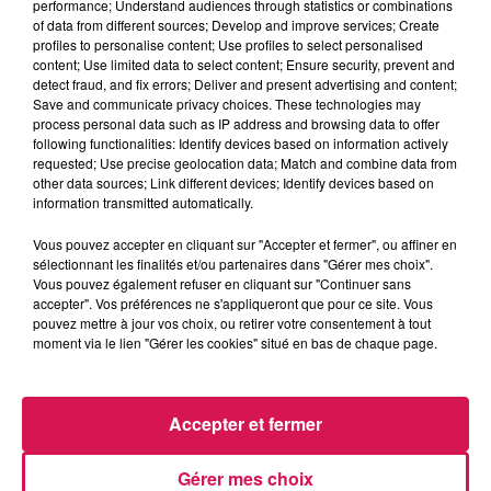
performance; Understand audiences through statistics or combinations
of data from different sources; Develop and improve services; Create
profiles to personalise content; Use profiles to select personalised
0:00
1 min 45 sec
content; Use limited data to select content; Ensure security, prevent and
detect fraud, and fix errors; Deliver and present advertising and content;
Save and communicate privacy choices. These technologies may
process personal data such as IP address and browsing data to offer
following functionalities: Identify devices based on information actively
11 juin 2026 - 1 min 45 sec
requested; Use precise geolocation data; Match and combine data from
11.06.2026 - L'INFO EN PLUS
other data sources; Link different devices; Identify devices based on
information transmitted automatically.
Vous pouvez accepter en cliquant sur "Accepter et fermer", ou affiner en
Revivez les meilleurs moments du Réveil de Canal FM
sélectionnant les finalités et/ou partenaires dans "Gérer mes choix".
Vous pouvez également refuser en cliquant sur "Continuer sans
accepter". Vos préférences ne s'appliqueront que pour ce site. Vous
pouvez mettre à jour vos choix, ou retirer votre consentement à tout
moment via le lien "Gérer les cookies" situé en bas de chaque page.
Accepter et fermer
17h32
17h32
17h28
17h28
17h24
17h24
Gérer mes choix