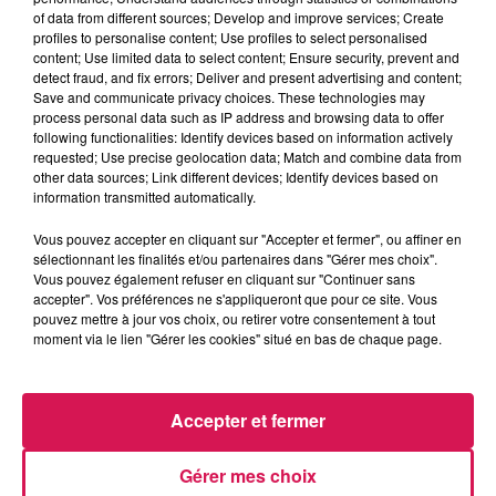
of data from different sources; Develop and improve services; Create
profiles to personalise content; Use profiles to select personalised
content; Use limited data to select content; Ensure security, prevent and
0:00
2 min 30 sec
detect fraud, and fix errors; Deliver and present advertising and content;
Save and communicate privacy choices. These technologies may
process personal data such as IP address and browsing data to offer
following functionalities: Identify devices based on information actively
11 mai 2026 - 2 min 30 sec
requested; Use precise geolocation data; Match and combine data from
other data sources; Link different devices; Identify devices based on
11.05.2026 - JOSIANE EST EN CROISIÈRE
information transmitted automatically.
Vous pouvez accepter en cliquant sur "Accepter et fermer", ou affiner en
Revivez les meilleurs moments de la Ligne des Auditeurs
sélectionnant les finalités et/ou partenaires dans "Gérer mes choix".
Vous pouvez également refuser en cliquant sur "Continuer sans
accepter". Vos préférences ne s'appliqueront que pour ce site. Vous
pouvez mettre à jour vos choix, ou retirer votre consentement à tout
moment via le lien "Gérer les cookies" situé en bas de chaque page.
Accepter et fermer
17h04
17h04
17h01
17h01
16h56
16h56
Gérer mes choix