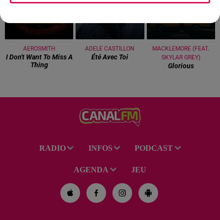
AEROSMITH
ADELE CASTILLON
MACKLEMORE (FEAT.
I Don't Want To Miss A
Été Avec Toi
SKYLAR GREY)
Thing
Glorious
RADIO
INFOS
PODCAST
AGENDA
JEU