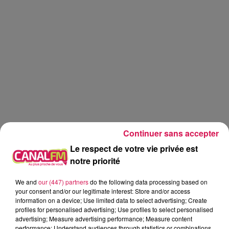
Continuer sans accepter
Le respect de votre vie privée est
notre priorité
We and
our (447) partners
do the following data processing based on
Canal fm
your consent and/or our legitimate interest: Store and/or access
information on a device; Use limited data to select advertising; Create
profiles for personalised advertising; Use profiles to select personalised
Geoffrey Deloux
advertising; Measure advertising performance; Measure content
11.05.2026 - Josiane est en croisière
performance; Understand audiences through statistics or combinations