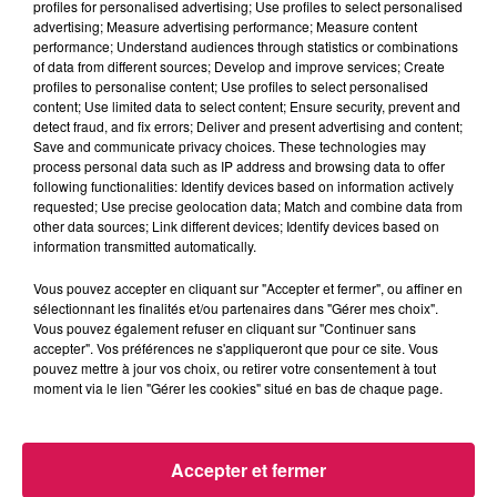
profiles for personalised advertising; Use profiles to select personalised
Balade et Vous
advertising; Measure advertising performance; Measure content
performance; Understand audiences through statistics or combinations
of data from different sources; Develop and improve services; Create
0:00
2 min 55 sec
profiles to personalise content; Use profiles to select personalised
content; Use limited data to select content; Ensure security, prevent and
detect fraud, and fix errors; Deliver and present advertising and content;
Save and communicate privacy choices. These technologies may
process personal data such as IP address and browsing data to offer
10 octobre 2025 - 2 min 55 sec
following functionalities: Identify devices based on information actively
10.10.2025 - LE VILLAGE ENCHANTÉ, LA QUÊTE
requested; Use precise geolocation data; Match and combine data from
other data sources; Link different devices; Identify devices based on
DE LA SALAMANDRE
information transmitted automatically.
Vous pouvez accepter en cliquant sur "Accepter et fermer", ou affiner en
Du lundi au vendredi, avec les organisateurs de
sélectionnant les finalités et/ou partenaires dans "Gérer mes choix".
manifestations et Eva, découvrons les évènements dans
Vous pouvez également refuser en cliquant sur "Continuer sans
accepter". Vos préférences ne s'appliqueront que pour ce site. Vous
notre région.
pouvez mettre à jour vos choix, ou retirer votre consentement à tout
moment via le lien "Gérer les cookies" situé en bas de chaque page.
Accepter et fermer