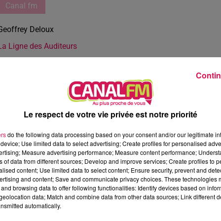
Canal fm
Geoffrey Deloux
La Ligne des Auditeurs
Contin
Le respect de votre vie privée est notre priorité
ers
do the following data processing based on your consent and/or our legitimate int
device; Use limited data to select advertising; Create profiles for personalised adver
vertising; Measure advertising performance; Measure content performance; Unders
ns of data from different sources; Develop and improve services; Create profiles to 
alised content; Use limited data to select content; Ensure security, prevent and detect
ertising and content; Save and communicate privacy choices. These technologies
and browsing data to offer following functionalities: Identify devices based on infor
eolocation data; Match and combine data from other data sources; Link different de
nsmitted automatically.
2 min 43 