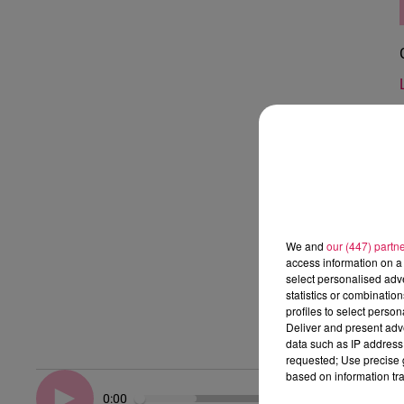
We and
our (447) partn
access information on a 
select personalised ad
statistics or combinatio
profiles to select person
Deliver and present adv
data such as IP address 
requested; Use precise g
based on information tra
0:00