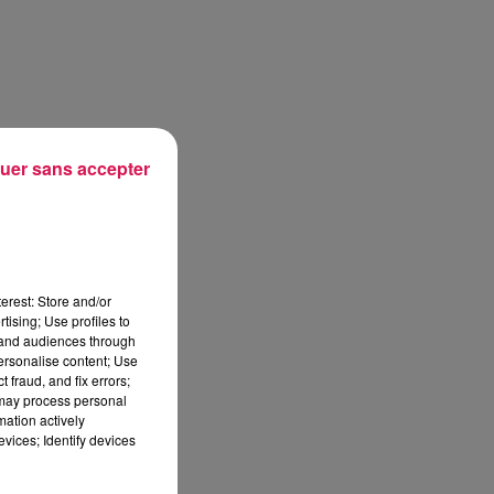
uer sans accepter
erest: Store and/or
tising; Use profiles to
tand audiences through
personalise content; Use
 fraud, and fix errors;
 may process personal
mation actively
vices; Identify devices
sec