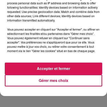
process personal data such as IP address and browsing data to offer
following functionalities: Identify devices based on information actively
requested; Use precise geolocation data; Match and combine data from
10 mai 2024 - 2 min 36 sec
other data sources; Link different devices; Identify devices based on
information transmitted automatically.
10.05.2024 - LE QUIZZ EXPRESS DE SYLVIE
Vous pouvez accepter en cliquant sur "Accepter et fermer", ou affiner en
sélectionnant les finalités et/ou partenaires dans "Gérer mes choix".
Vous pouvez également refuser en cliquant sur "Continuer sans
accepter". Vos préférences ne s'appliqueront que pour ce site. Vous
pouvez mettre à jour vos choix, ou retirer votre consentement à tout
moment via le lien "Gérer les cookies" situé en bas de chaque page.
14h52
14h52
14h44
14h44
14h40
14h40
Accepter et fermer
Gérer mes choix
DISIZ, THEODORA
OFENBACH, STARSAILOR
ELLA LANGLEY
Melodrama
Four To The Floor
Choosin Texas