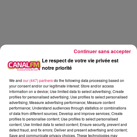
Continuer sans accepter
Le respect de votre vie privée est
notre priorité
We and
our (447) partners
do the following data processing based on
your consent and/or our legitimate interest: Store and/or access
information on a device; Use limited data to select advertising; Create
profiles for personalised advertising; Use profiles to select personalised
advertising; Measure advertising performance; Measure content
performance; Understand audiences through statistics or combinations
Le Réveil de Canal FM
of data from different sources; Develop and improve services; Create
profiles to personalise content; Use profiles to select personalised
content; Use limited data to select content; Ensure security, prevent and
0:00
2 min 36 sec
detect fraud, and fix errors; Deliver and present advertising and content;
Save and communicate privacy choices. These technologies may