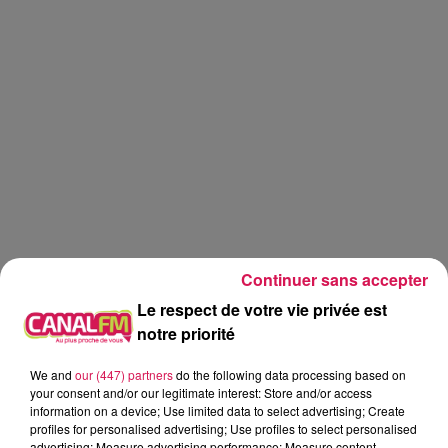
Continuer sans accepter
Le respect de votre vie privée est
notre priorité
We and
our (447) partners
do the following data processing based on
Canal fm
your consent and/or our legitimate interest: Store and/or access
information on a device; Use limited data to select advertising; Create
Geoffrey Deloux
profiles for personalised advertising; Use profiles to select personalised
advertising; Measure advertising performance; Measure content