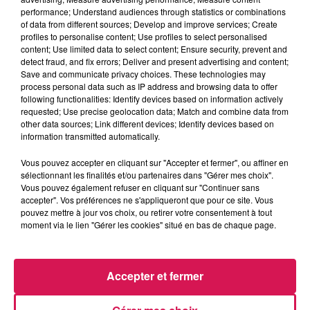
La Ligne des Auditeurs
performance; Understand audiences through statistics or combinations
of data from different sources; Develop and improve services; Create
profiles to personalise content; Use profiles to select personalised
0:00
2 min 19 sec
content; Use limited data to select content; Ensure security, prevent and
detect fraud, and fix errors; Deliver and present advertising and content;
Save and communicate privacy choices. These technologies may
process personal data such as IP address and browsing data to offer
following functionalities: Identify devices based on information actively
9 décembre 2024 - 2 min 19 sec
requested; Use precise geolocation data; Match and combine data from
other data sources; Link different devices; Identify devices based on
09.12.2024 - GRANDE BRADERIE DU SECOURS
information transmitted automatically.
POPULAIRE À AULNOYE AYMERIES
Vous pouvez accepter en cliquant sur "Accepter et fermer", ou affiner en
sélectionnant les finalités et/ou partenaires dans "Gérer mes choix".
Revivez les meilleurs moments de la Ligne des Auditeurs
Vous pouvez également refuser en cliquant sur "Continuer sans
accepter". Vos préférences ne s'appliqueront que pour ce site. Vous
pouvez mettre à jour vos choix, ou retirer votre consentement à tout
moment via le lien "Gérer les cookies" situé en bas de chaque page.
Accepter et fermer