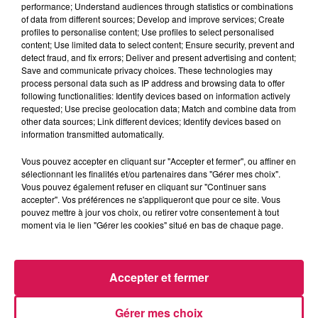
performance; Understand audiences through statistics or combinations
La Ligne des Auditeurs
of data from different sources; Develop and improve services; Create
profiles to personalise content; Use profiles to select personalised
content; Use limited data to select content; Ensure security, prevent and
0:00
2 min 49 sec
detect fraud, and fix errors; Deliver and present advertising and content;
Save and communicate privacy choices. These technologies may
process personal data such as IP address and browsing data to offer
following functionalities: Identify devices based on information actively
9 octobre 2024 - 2 min 49 sec
requested; Use precise geolocation data; Match and combine data from
other data sources; Link different devices; Identify devices based on
09.10.2024 - LA BELLE HISTOIRE, ROMAIN A
information transmitted automatically.
ADOPTÉ UN CHAT
Vous pouvez accepter en cliquant sur "Accepter et fermer", ou affiner en
sélectionnant les finalités et/ou partenaires dans "Gérer mes choix".
Vous pouvez également refuser en cliquant sur "Continuer sans
Revivez les meilleurs moments de la Ligne des Auditeurs
accepter". Vos préférences ne s'appliqueront que pour ce site. Vous
pouvez mettre à jour vos choix, ou retirer votre consentement à tout
moment via le lien "Gérer les cookies" situé en bas de chaque page.
Accepter et fermer
Gérer mes choix