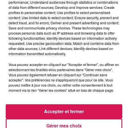
performance; Understand audiences through statistics or combinations
of data from different sources; Develop and improve services; Create
profiles to personalise content; Use profiles to select personalised
0:00
2 min 31 sec
content; Use limited data to select content; Ensure security, prevent and
detect fraud, and fix errors; Deliver and present advertising and content;
Save and communicate privacy choices. These technologies may
process personal data such as IP address and browsing data to offer
following functionalities: Identify devices based on information actively
9 septembre 2024 - 2 min 31 sec
requested; Use precise geolocation data; Match and combine data from
09.09.2024 - BETTY NOUS APPREND A
other data sources; Link different devices; Identify devices based on
information transmitted automatically.
DESTRESSER
Vous pouvez accepter en cliquant sur "Accepter et fermer", ou affiner en
sélectionnant les finalités et/ou partenaires dans "Gérer mes choix".
Revivez les meilleurs moments de la Ligne des Auditeurs
Vous pouvez également refuser en cliquant sur "Continuer sans
accepter". Vos préférences ne s'appliqueront que pour ce site. Vous
pouvez mettre à jour vos choix, ou retirer votre consentement à tout
moment via le lien "Gérer les cookies" situé en bas de chaque page.
Accepter et fermer
Gérer mes choix
12h36
12h36
12h32
12h32
12h26
12h26