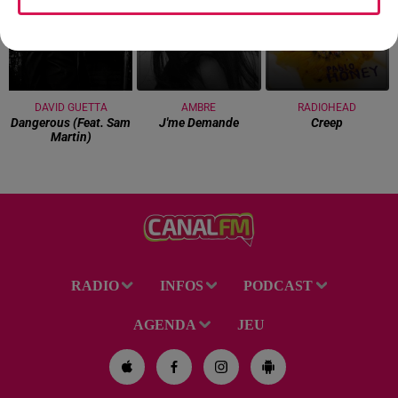
DAVID GUETTA
AMBRE
RADIOHEAD
Dangerous (feat. Sam
J'me Demande
Creep
Martin)
RADIO
INFOS
PODCAST
AGENDA
JEU