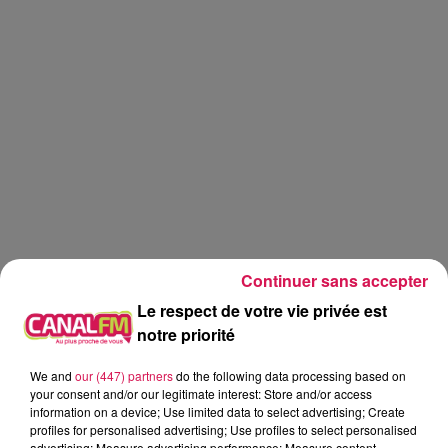
Continuer sans accepter
Le respect de votre vie privée est
notre priorité
We and
our (447) partners
do the following data processing based on
Canal fm
your consent and/or our legitimate interest: Store and/or access
information on a device; Use limited data to select advertising; Create
Geoffrey Deloux
profiles for personalised advertising; Use profiles to select personalised
advertising; Measure advertising performance; Measure content