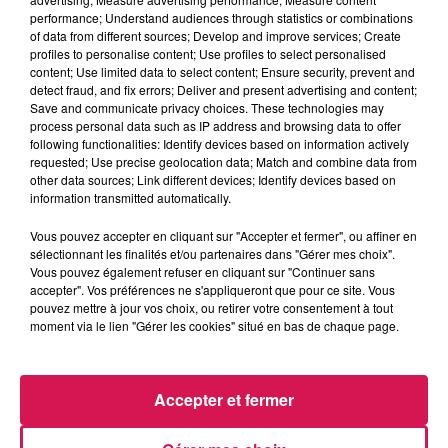
La Ligne des Auditeurs
performance; Understand audiences through statistics or combinations
of data from different sources; Develop and improve services; Create
profiles to personalise content; Use profiles to select personalised
0:00
1 min 41 sec
content; Use limited data to select content; Ensure security, prevent and
detect fraud, and fix errors; Deliver and present advertising and content;
Save and communicate privacy choices. These technologies may
process personal data such as IP address and browsing data to offer
following functionalities: Identify devices based on information actively
9 mai 2025 - 1 min 41 sec
requested; Use precise geolocation data; Match and combine data from
other data sources; Link different devices; Identify devices based on
09.05.2025 - EMELINE RIT DES MESSAGES
information transmitted automatically.
VOCAUX DE SA MAMAN
Vous pouvez accepter en cliquant sur "Accepter et fermer", ou affiner en
sélectionnant les finalités et/ou partenaires dans "Gérer mes choix".
Revivez les meilleurs moments de la Ligne des Auditeurs
Vous pouvez également refuser en cliquant sur "Continuer sans
accepter". Vos préférences ne s'appliqueront que pour ce site. Vous
pouvez mettre à jour vos choix, ou retirer votre consentement à tout
moment via le lien "Gérer les cookies" situé en bas de chaque page.
Accepter et fermer