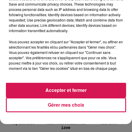
Save and communicate privacy choices. These technologies may
process personal data such as IP address and browsing data to offer
following functionalities: Identify devices based on information actively
9 avril 2024 - 2 min 1 sec
requested; Use precise geolocation data; Match and combine data from
09.04.2024 - REPAS DE LA FLEMME POUR
other data sources; Link different devices; Identify devices based on
information transmitted automatically.
DANIÈLE
Vous pouvez accepter en cliquant sur "Accepter et fermer", ou affiner en
sélectionnant les finalités et/ou partenaires dans "Gérer mes choix".
Vous pouvez également refuser en cliquant sur "Continuer sans
accepter". Vos préférences ne s'appliqueront que pour ce site. Vous
pouvez mettre à jour vos choix, ou retirer votre consentement à tout
moment via le lien "Gérer les cookies" situé en bas de chaque page.
12h05
12h05
12h02
12h02
11h57
11h57
Accepter et fermer
Gérer mes choix
COLDPLAY FEAT BTS
ARIANA GRANDE
BEBE REXHA
My Universe
Hate That I Made You
Sad Girls
Love