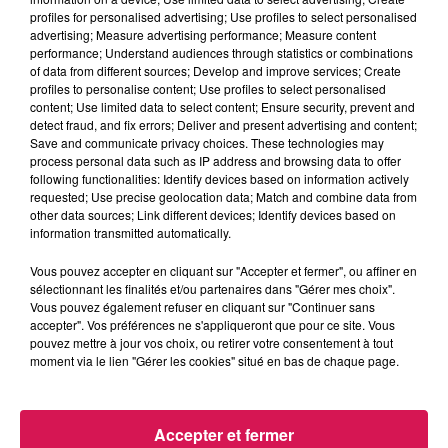
profiles for personalised advertising; Use profiles to select personalised
Graines d'idées
advertising; Measure advertising performance; Measure content
performance; Understand audiences through statistics or combinations
of data from different sources; Develop and improve services; Create
0:00
7 min 21 sec
profiles to personalise content; Use profiles to select personalised
content; Use limited data to select content; Ensure security, prevent and
detect fraud, and fix errors; Deliver and present advertising and content;
Save and communicate privacy choices. These technologies may
process personal data such as IP address and browsing data to offer
11 janvier 2025 - 7 min 21 sec
following functionalities: Identify devices based on information actively
requested; Use precise geolocation data; Match and combine data from
09.03.2024 - DÉCOUVRONS DE NOUVELLES
other data sources; Link different devices; Identify devices based on
VARIÉTÉS DE FRUITIERS AUJOURD'HUI AVEC
information transmitted automatically.
MARIE. CÉCILE ELLE, NOUS
Vous pouvez accepter en cliquant sur "Accepter et fermer", ou affiner en
sélectionnant les finalités et/ou partenaires dans "Gérer mes choix".
Vous pouvez également refuser en cliquant sur "Continuer sans
Retrouvez ici le rendez-vous Jardin et potager de Canal fm
accepter". Vos préférences ne s'appliqueront que pour ce site. Vous
en partenariat avec l'association "
Les Jardiniers de
pouvez mettre à jour vos choix, ou retirer votre consentement à tout
Maubeuge et de la Vallée de la Sambre"
moment via le lien "Gérer les cookies" situé en bas de chaque page.
Accepter et fermer