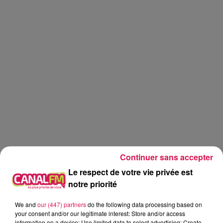
Continuer sans accepter
Le respect de votre vie privée est
notre priorité
Canal FM
jardinage
jardin
We and
our (447) partners
do the following data processing based on
your consent and/or our legitimate interest: Store and/or access
Eva
information on a device; Use limited data to select advertising; Create