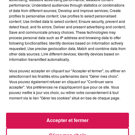
La Ligne des Auditeurs
performance; Understand audiences through statistics or combinations
of data from different sources; Develop and improve services; Create
profiles to personalise content; Use profiles to select personalised
0:00
3 min 7 sec
content; Use limited data to select content; Ensure security, prevent and
detect fraud, and fix errors; Deliver and present advertising and content;
Save and communicate privacy choices. These technologies may
process personal data such as IP address and browsing data to offer
following functionalities: Identify devices based on information actively
9 février 2024 - 3 min 7 sec
requested; Use precise geolocation data; Match and combine data from
other data sources; Link different devices; Identify devices based on
09.02.2024 - CA M A ÉNERVÉ CETTE SEMAINE, LA
information transmitted automatically.
MÉTÉO POUR HÈLÈNE
Vous pouvez accepter en cliquant sur "Accepter et fermer", ou affiner en
sélectionnant les finalités et/ou partenaires dans "Gérer mes choix".
Revivez les meilleurs moments de la Ligne des Auditeurs
Vous pouvez également refuser en cliquant sur "Continuer sans
accepter". Vos préférences ne s'appliqueront que pour ce site. Vous
pouvez mettre à jour vos choix, ou retirer votre consentement à tout
moment via le lien "Gérer les cookies" situé en bas de chaque page.
Accepter et fermer