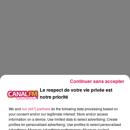
Continuer sans accepter
Le respect de votre vie privée est
notre priorité
We and
our (447) partners
do the following data processing based on
Canal fm
your consent and/or our legitimate interest: Store and/or access
information on a device; Use limited data to select advertising; Create
Geoffrey Deloux
profiles for personalised advertising; Use profiles to select personalised
advertising; Measure advertising performance; Measure content