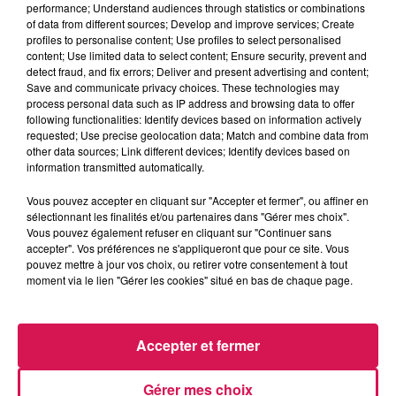
performance; Understand audiences through statistics or combinations
La Ligne des Auditeurs
of data from different sources; Develop and improve services; Create
profiles to personalise content; Use profiles to select personalised
content; Use limited data to select content; Ensure security, prevent and
0:00
4 min 20 sec
detect fraud, and fix errors; Deliver and present advertising and content;
Save and communicate privacy choices. These technologies may
process personal data such as IP address and browsing data to offer
following functionalities: Identify devices based on information actively
8 novembre 2024 - 4 min 20 sec
requested; Use precise geolocation data; Match and combine data from
other data sources; Link different devices; Identify devices based on
08.11.2024 - FABIEN REVIENT SUR LE
information transmitted automatically.
HACÈLEMENT SCOLAIRE
Vous pouvez accepter en cliquant sur "Accepter et fermer", ou affiner en
sélectionnant les finalités et/ou partenaires dans "Gérer mes choix".
Vous pouvez également refuser en cliquant sur "Continuer sans
Revivez les meilleurs moments de la Ligne des Auditeurs
accepter". Vos préférences ne s'appliqueront que pour ce site. Vous
pouvez mettre à jour vos choix, ou retirer votre consentement à tout
moment via le lien "Gérer les cookies" situé en bas de chaque page.
Accepter et fermer
Gérer mes choix