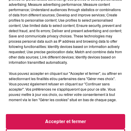
Balade et Vous
advertising; Measure advertising performance; Measure content
performance; Understand audiences through statistics or combinations
of data from different sources; Develop and improve services; Create
profiles to personalise content; Use profiles to select personalised
0:00
3 min 4 sec
content; Use limited data to select content; Ensure security, prevent and
detect fraud, and fix errors; Deliver and present advertising and content;
Save and communicate privacy choices. These technologies may
process personal data such as IP address and browsing data to offer
8 juillet 2025 - 3 min 4 sec
following functionalities: Identify devices based on information actively
requested; Use precise geolocation data; Match and combine data from
08.07.2025 - LES MARCHÉS NOCTURNES D'EPPE
other data sources; Link different devices; Identify devices based on
SAUVAGE SONT DE RETOUR
information transmitted automatically.
Vous pouvez accepter en cliquant sur "Accepter et fermer", ou affiner en
sélectionnant les finalités et/ou partenaires dans "Gérer mes choix".
Du lundi au vendredi, avec les organisateurs de
Vous pouvez également refuser en cliquant sur "Continuer sans
manifestations et Eva, découvrons les évènements dans
accepter". Vos préférences ne s'appliqueront que pour ce site. Vous
notre région.
pouvez mettre à jour vos choix, ou retirer votre consentement à tout
moment via le lien "Gérer les cookies" situé en bas de chaque page.
Accepter et fermer