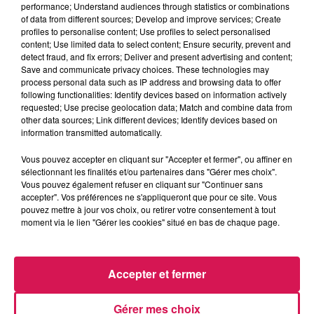
performance; Understand audiences through statistics or combinations
Le Réveil de Canal FM
of data from different sources; Develop and improve services; Create
profiles to personalise content; Use profiles to select personalised
content; Use limited data to select content; Ensure security, prevent and
0:00
2 min 31 sec
detect fraud, and fix errors; Deliver and present advertising and content;
Save and communicate privacy choices. These technologies may
process personal data such as IP address and browsing data to offer
following functionalities: Identify devices based on information actively
8 janvier 2026 - 2 min 31 sec
requested; Use precise geolocation data; Match and combine data from
other data sources; Link different devices; Identify devices based on
08.01.2026 - LA CHANSON ARTIFICIELLE BB
information transmitted automatically.
ÉTERNELLE
Vous pouvez accepter en cliquant sur "Accepter et fermer", ou affiner en
sélectionnant les finalités et/ou partenaires dans "Gérer mes choix".
Vous pouvez également refuser en cliquant sur "Continuer sans
Revivez les meilleurs moments du Réveil de Canal FM
accepter". Vos préférences ne s'appliqueront que pour ce site. Vous
pouvez mettre à jour vos choix, ou retirer votre consentement à tout
moment via le lien "Gérer les cookies" situé en bas de chaque page.
Accepter et fermer
Gérer mes choix