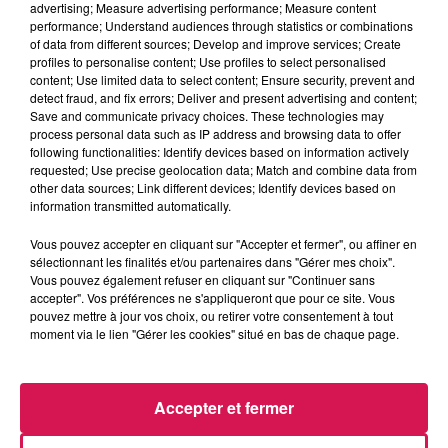
advertising; Measure advertising performance; Measure content
07.06.2026 - CLUB'IN CANAL FM special DAVID
performance; Understand audiences through statistics or combinations
GUETTA
of data from different sources; Develop and improve services; Create
profiles to personalise content; Use profiles to select personalised
content; Use limited data to select content; Ensure security, prevent and
0:00
59 min 52 sec
detect fraud, and fix errors; Deliver and present advertising and content;
Save and communicate privacy choices. These technologies may
process personal data such as IP address and browsing data to offer
following functionalities: Identify devices based on information actively
requested; Use precise geolocation data; Match and combine data from
7 juin 2026 - 59 min 52 sec
other data sources; Link different devices; Identify devices based on
information transmitted automatically.
07.06.2026 - CLUB'IN CANAL FM SPECIAL DAVID
GUETTA
Vous pouvez accepter en cliquant sur "Accepter et fermer", ou affiner en
sélectionnant les finalités et/ou partenaires dans "Gérer mes choix".
Vous pouvez également refuser en cliquant sur "Continuer sans
Retrouve ici les set "MY MIXX" de Nexxio
accepter". Vos préférences ne s'appliqueront que pour ce site. Vous
pouvez mettre à jour vos choix, ou retirer votre consentement à tout
moment via le lien "Gérer les cookies" situé en bas de chaque page.
Accepter et fermer