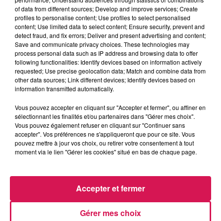
of data from different sources; Develop and improve services; Create
profiles to personalise content; Use profiles to select personalised
0:00
2 min 57 sec
content; Use limited data to select content; Ensure security, prevent and
detect fraud, and fix errors; Deliver and present advertising and content;
Save and communicate privacy choices. These technologies may
process personal data such as IP address and browsing data to offer
following functionalities: Identify devices based on information actively
7 mai 2026 - 2 min 57 sec
requested; Use precise geolocation data; Match and combine data from
other data sources; Link different devices; Identify devices based on
07.05.2026 - HÉLÈNE ET LES OBJETS QU ON
information transmitted automatically.
PORTE
Vous pouvez accepter en cliquant sur "Accepter et fermer", ou affiner en
sélectionnant les finalités et/ou partenaires dans "Gérer mes choix".
Revivez les meilleurs moments de la Ligne des Auditeurs
Vous pouvez également refuser en cliquant sur "Continuer sans
accepter". Vos préférences ne s'appliqueront que pour ce site. Vous
pouvez mettre à jour vos choix, ou retirer votre consentement à tout
moment via le lien "Gérer les cookies" situé en bas de chaque page.
Accepter et fermer
Gérer mes choix
4h03
4h03
4h00
4h00
3h57
3h57