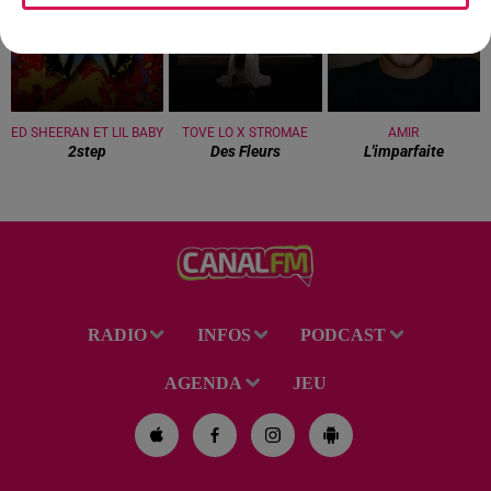
ED SHEERAN ET LIL BABY
TOVE LO X STROMAE
AMIR
2step
Des Fleurs
L'imparfaite
RADIO
INFOS
PODCAST
AGENDA
JEU