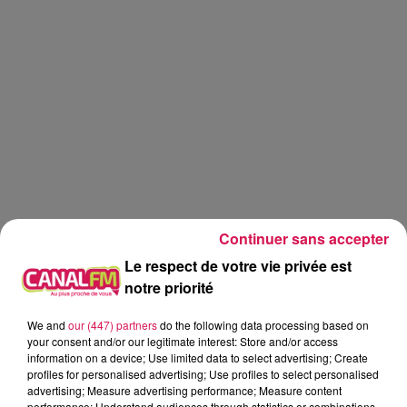
Continuer sans accepter
Le respect de votre vie privée est
notre priorité
We and
our (447) partners
do the following data processing based on
Canal fm
your consent and/or our legitimate interest: Store and/or access
information on a device; Use limited data to select advertising; Create
Geoffrey Deloux
profiles for personalised advertising; Use profiles to select personalised
advertising; Measure advertising performance; Measure content
07.05.2026 - Hélène et les objets qu on porte
performance; Understand audiences through statistics or combinations