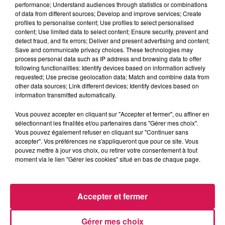
performance; Understand audiences through statistics or combinations
07.05.2026 - 400 euros récoltés pour la bonne oeuvre
of data from different sources; Develop and improve services; Create
profiles to personalise content; Use profiles to select personalised
content; Use limited data to select content; Ensure security, prevent and
0:00
3 min 40 sec
detect fraud, and fix errors; Deliver and present advertising and content;
Save and communicate privacy choices. These technologies may
process personal data such as IP address and browsing data to offer
following functionalities: Identify devices based on information actively
7 mai 2026 - 3 min 40 sec
requested; Use precise geolocation data; Match and combine data from
other data sources; Link different devices; Identify devices based on
07.05.2026 - 400 EUROS RÉCOLTÉS POUR LA
information transmitted automatically.
BONNE OEUVRE
Vous pouvez accepter en cliquant sur "Accepter et fermer", ou affiner en
sélectionnant les finalités et/ou partenaires dans "Gérer mes choix".
Vous pouvez également refuser en cliquant sur "Continuer sans
Revivez les meilleurs moments de la Ligne des Auditeurs
accepter". Vos préférences ne s'appliqueront que pour ce site. Vous
pouvez mettre à jour vos choix, ou retirer votre consentement à tout
moment via le lien "Gérer les cookies" situé en bas de chaque page.
Accepter et fermer
Gérer mes choix