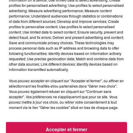
06.07.2026 - Wignehies beach revient du 8 au 12 juillet
profiles for personalised advertising; Use profiles to select personalised
advertising; Measure advertising performance; Measure content
2026
performance; Understand audiences through statistics or combinations
of data from different sources; Develop and improve services; Create
profiles to personalise content; Use profiles to select personalised
0:00
2 min 12 sec
content; Use limited data to select content; Ensure security, prevent and
detect fraud, and fix errors; Deliver and present advertising and content;
Save and communicate privacy choices. These technologies may
process personal data such as IP address and browsing data to offer
6 juillet 2026 - 2 min 12 sec
following functionalities: Identify devices based on information actively
requested; Use precise geolocation data; Match and combine data from
06.07.2026 - WIGNEHIES BEACH REVIENT DU 8 AU
other data sources; Link different devices; Identify devices based on
12 JUILLET 2026
information transmitted automatically.
Vous pouvez accepter en cliquant sur "Accepter et fermer", ou affiner en
sélectionnant les finalités et/ou partenaires dans "Gérer mes choix".
Du lundi au vendredi, avec les organisateurs de
Vous pouvez également refuser en cliquant sur "Continuer sans
manifestations et Eva, découvrons les évènements dans
accepter". Vos préférences ne s'appliqueront que pour ce site. Vous
notre région.
pouvez mettre à jour vos choix, ou retirer votre consentement à tout
moment via le lien "Gérer les cookies" situé en bas de chaque page.
Accepter et fermer