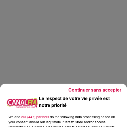
Continuer sans accepter
Le respect de votre vie privée est
notre priorité
Canal fm
We and
our (447) partners
do the following data processing based on
Eva Spilmont
your consent and/or our legitimate interest: Store and/or access
information on a device; Use limited data to select advertising; Create