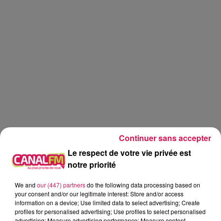
Continuer sans accepter
Le respect de votre vie privée est
notre priorité
We and
our (447) partners
do the following data processing based on
Canal fm
your consent and/or our legitimate interest: Store and/or access
information on a device; Use limited data to select advertising; Create
Geoffrey Deloux
profiles for personalised advertising; Use profiles to select personalised
advertising; Measure advertising performance; Measure content