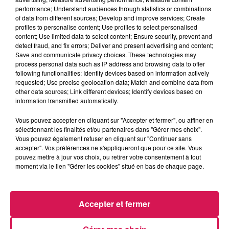
La Ligne des Auditeurs
performance; Understand audiences through statistics or combinations
of data from different sources; Develop and improve services; Create
profiles to personalise content; Use profiles to select personalised
0:00
3 min 56 sec
content; Use limited data to select content; Ensure security, prevent and
detect fraud, and fix errors; Deliver and present advertising and content;
Save and communicate privacy choices. These technologies may
process personal data such as IP address and browsing data to offer
following functionalities: Identify devices based on information actively
6 février 2026 - 3 min 56 sec
requested; Use precise geolocation data; Match and combine data from
other data sources; Link different devices; Identify devices based on
06.02.2026 - CHRISTELLE ET LES PRIX DES
information transmitted automatically.
CONCERTS
Vous pouvez accepter en cliquant sur "Accepter et fermer", ou affiner en
sélectionnant les finalités et/ou partenaires dans "Gérer mes choix".
Revivez les meilleurs moments de la Ligne des Auditeurs
Vous pouvez également refuser en cliquant sur "Continuer sans
accepter". Vos préférences ne s'appliqueront que pour ce site. Vous
pouvez mettre à jour vos choix, ou retirer votre consentement à tout
moment via le lien "Gérer les cookies" situé en bas de chaque page.
Accepter et fermer