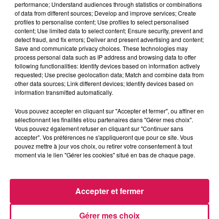
performance; Understand audiences through statistics or combinations
La Ligne des Auditeurs
of data from different sources; Develop and improve services; Create
profiles to personalise content; Use profiles to select personalised
content; Use limited data to select content; Ensure security, prevent and
0:00
2 min 21 sec
detect fraud, and fix errors; Deliver and present advertising and content;
Save and communicate privacy choices. These technologies may
process personal data such as IP address and browsing data to offer
following functionalities: Identify devices based on information actively
5 novembre 2024 - 2 min 21 sec
requested; Use precise geolocation data; Match and combine data from
other data sources; Link different devices; Identify devices based on
05.11.2024 - LE TEMPS QU'ON PERD ... AVEC
information transmitted automatically.
PÉNÉLOPÉ
Vous pouvez accepter en cliquant sur "Accepter et fermer", ou affiner en
sélectionnant les finalités et/ou partenaires dans "Gérer mes choix".
Vous pouvez également refuser en cliquant sur "Continuer sans
Revivez les meilleurs moments de la Ligne des Auditeurs
accepter". Vos préférences ne s'appliqueront que pour ce site. Vous
pouvez mettre à jour vos choix, ou retirer votre consentement à tout
moment via le lien "Gérer les cookies" situé en bas de chaque page.
Accepter et fermer
Gérer mes choix