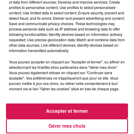
of data from different sources; Develop and improve services; Create
profiles to personalise content; Use profiles to select personalised
content; Use limited data to select content; Ensure security, prevent and
0:00
4 min 9 sec
detect fraud, and fix errors; Deliver and present advertising and content;
Save and communicate privacy choices. These technologies may
process personal data such as IP address and browsing data to offer
following functionalities: Identify devices based on information actively
requested; Use precise geolocation data; Match and combine data from
5 juin 2025 - 4 min 9 sec
other data sources; Link different devices; Identify devices based on
05.06.2025 - DÉCOUVERTE DE LA VÉTIFLETTE
information transmitted automatically.
Vous pouvez accepter en cliquant sur "Accepter et fermer", ou affiner en
sélectionnant les finalités et/ou partenaires dans "Gérer mes choix".
Revivez les meilleurs moments de la Ligne des Auditeurs
Vous pouvez également refuser en cliquant sur "Continuer sans
accepter". Vos préférences ne s'appliqueront que pour ce site. Vous
pouvez mettre à jour vos choix, ou retirer votre consentement à tout
moment via le lien "Gérer les cookies" situé en bas de chaque page.
Accepter et fermer
Gérer mes choix
13h01
13h01
12h55
12h55
12h53
12h53