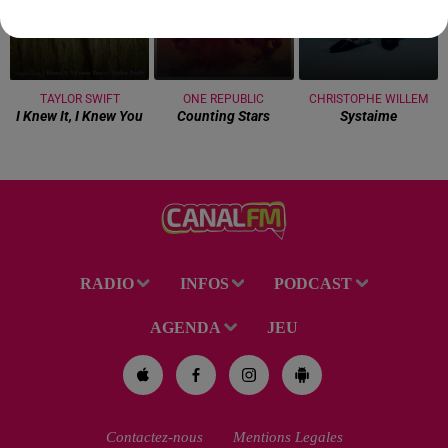
TAYLOR SWIFT
ONE REPUBLIC
CHRISTOPHE WILLEM
I Knew It, I Knew You
Counting Stars
Systaime
RADIO
INFOS
PODCAST
AGENDA
JEU
Contactez-nous
Mentions Legales