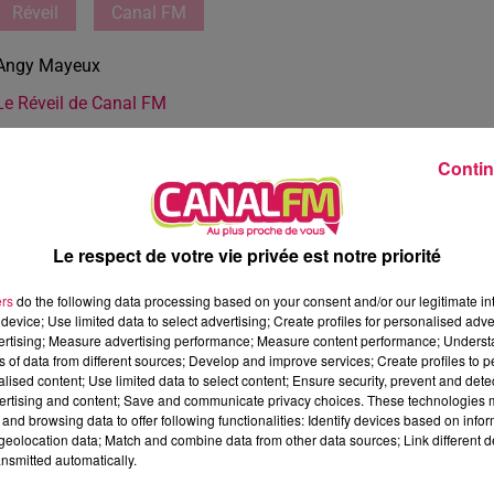
Réveil
Canal FM
Angy Mayeux
Le Réveil de Canal FM
Contin
Le respect de votre vie privée est notre priorité
ers
do the following data processing based on your consent and/or our legitimate int
device; Use limited data to select advertising; Create profiles for personalised adver
vertising; Measure advertising performance; Measure content performance; Unders
ns of data from different sources; Develop and improve services; Create profiles to 
alised content; Use limited data to select content; Ensure security, prevent and detect
ertising and content; Save and communicate privacy choices. These technologies
and browsing data to offer following functionalities: Identify devices based on infor
eolocation data; Match and combine data from other data sources; Link different de
nsmitted automatically.
3 min 10 