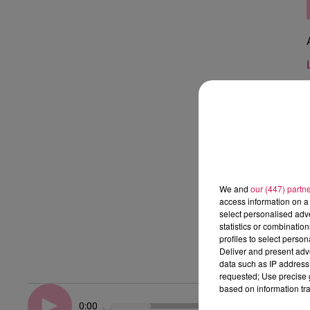
We and
our (447) partn
access information on a 
select personalised ad
statistics or combinatio
profiles to select person
Deliver and present adv
data such as IP address 
requested; Use precise g
based on information tra
0:00