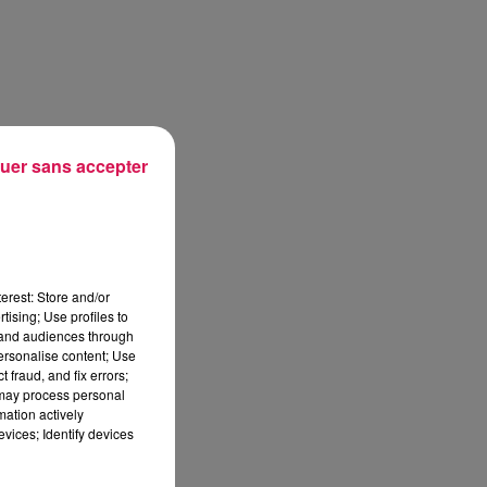
uer sans accepter
erest: Store and/or
tising; Use profiles to
tand audiences through
personalise content; Use
 fraud, and fix errors;
 may process personal
mation actively
vices; Identify devices
sec