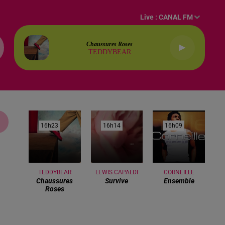
Live :
CANAL FM
Chaussures Roses
TEDDYBEAR
16h23
16h23
16h14
16h14
16h09
16h09
TEDDYBEAR
LEWIS CAPALDI
CORNEILLE
Chaussures
Survive
Ensemble
Roses