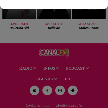
LIONEL RICHIE
MARGUERITE
MILKY CHANCE
Ballerina Girl
Bellevie
Stolen Dance
RADIO
INFOS
PODCAST
AGENDA
JEU
Contactez-nous
Mentions Legales