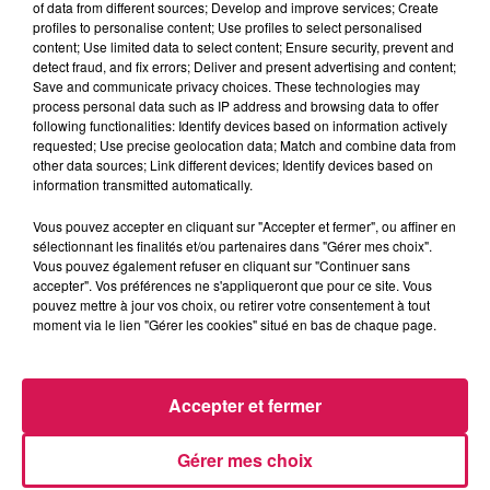
of data from different sources; Develop and improve services; Create
profiles to personalise content; Use profiles to select personalised
content; Use limited data to select content; Ensure security, prevent and
0:00
3 min 16 sec
detect fraud, and fix errors; Deliver and present advertising and content;
Save and communicate privacy choices. These technologies may
process personal data such as IP address and browsing data to offer
following functionalities: Identify devices based on information actively
requested; Use precise geolocation data; Match and combine data from
4 septembre 2025 - 3 min 16 sec
other data sources; Link different devices; Identify devices based on
04.09.2025 - LA FOLIE K POP DEMON HUNTERS
information transmitted automatically.
Vous pouvez accepter en cliquant sur "Accepter et fermer", ou affiner en
sélectionnant les finalités et/ou partenaires dans "Gérer mes choix".
Revivez les meilleurs moments de la Ligne des Auditeurs
Vous pouvez également refuser en cliquant sur "Continuer sans
accepter". Vos préférences ne s'appliqueront que pour ce site. Vous
pouvez mettre à jour vos choix, ou retirer votre consentement à tout
moment via le lien "Gérer les cookies" situé en bas de chaque page.
Accepter et fermer
Gérer mes choix
15h34
15h34
15h31
15h31
15h28
15h28