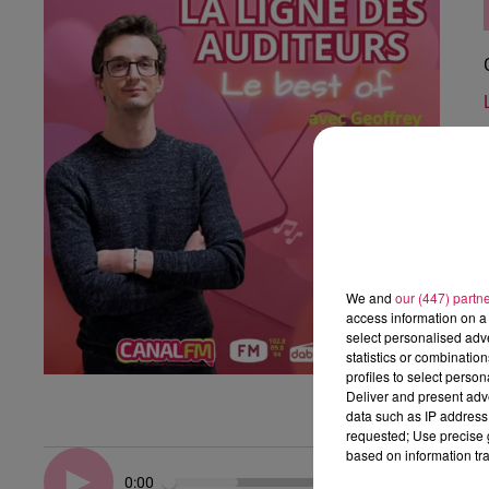
We and
our (447) partn
access information on a 
select personalised ad
statistics or combinatio
profiles to select person
Deliver and present adv
data such as IP address 
requested; Use precise g
based on information tra
0:00