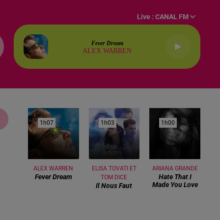
Live :
CANAL FM
Fever Dream
ALEX WARREN
1h07
1h07
1h03
1h03
1h00
1h00
ALEX WARREN
ELISA TOVATI ET
ARIANA GRANDE
Fever Dream
Hate That I
TOM DICE
Made You Love
Il Nous Faut