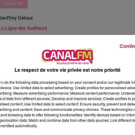
Canal fm
Geoffrey Deloux
La Ligne des Auditeurs
Contin
Le respect de votre vie privée est notre priorité
ers
do the following data processing based on your consent and/or our legitimate int
device; Use limited data to select advertising; Create profiles for personalised adver
vertising; Measure advertising performance; Measure content performance; Unders
ns of data from different sources; Develop and improve services; Create profiles to 
alised content; Use limited data to select content; Ensure security, prevent and detect
ertising and content; Save and communicate privacy choices. These technologies
and browsing data to offer following functionalities: Identify devices based on infor
eolocation data; Match and combine data from other data sources; Link different de
nsmitted automatically.
2 min 29 