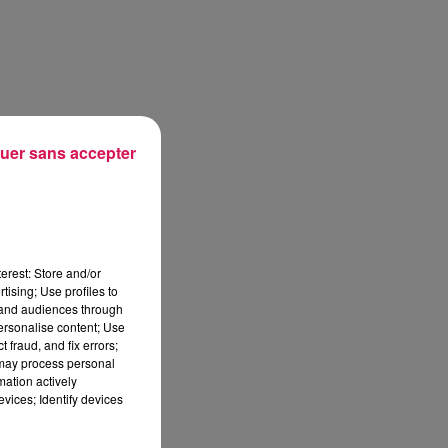
uer sans accepter
erest: Store and/or
tising; Use profiles to
tand audiences through
personalise content; Use
 fraud, and fix errors;
 may process personal
mation actively
vices; Identify devices
sec