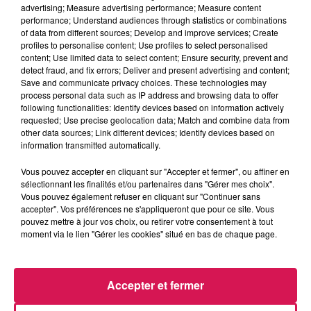
advertising; Measure advertising performance; Measure content
04.06.2026 - La chanson artificielle, canal fm au plus
performance; Understand audiences through statistics or combinations
proche de vous
of data from different sources; Develop and improve services; Create
profiles to personalise content; Use profiles to select personalised
content; Use limited data to select content; Ensure security, prevent and
0:00
2 min 55 sec
detect fraud, and fix errors; Deliver and present advertising and content;
Save and communicate privacy choices. These technologies may
process personal data such as IP address and browsing data to offer
following functionalities: Identify devices based on information actively
requested; Use precise geolocation data; Match and combine data from
4 juin 2026 - 2 min 55 sec
other data sources; Link different devices; Identify devices based on
04.06.2026 - LA CHANSON ARTIFICIELLE, CANAL
information transmitted automatically.
FM AU PLUS PROCHE DE VOUS
Vous pouvez accepter en cliquant sur "Accepter et fermer", ou affiner en
sélectionnant les finalités et/ou partenaires dans "Gérer mes choix".
Vous pouvez également refuser en cliquant sur "Continuer sans
Revivez les meilleurs moments du Réveil de Canal FM
accepter". Vos préférences ne s'appliqueront que pour ce site. Vous
pouvez mettre à jour vos choix, ou retirer votre consentement à tout
moment via le lien "Gérer les cookies" situé en bas de chaque page.
Accepter et fermer