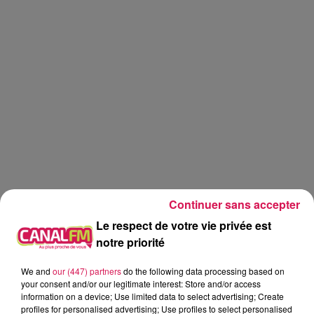
Continuer sans accepter
Le respect de votre vie privée est
notre priorité
Réveil
Canal FM
We and
our (447) partners
do the following data processing based on
your consent and/or our legitimate interest: Store and/or access
information on a device; Use limited data to select advertising; Create
Angy Mayeux
profiles for personalised advertising; Use profiles to select personalised