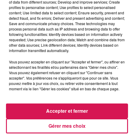
of data from different sources; Develop and improve services; Create
profiles to personalise content; Use profiles to select personalised
content; Use limited data to select content; Ensure security, prevent and
0:00
2 min 40 sec
detect fraud, and fix errors; Deliver and present advertising and content;
Save and communicate privacy choices. These technologies may
process personal data such as IP address and browsing data to offer
following functionalities: Identify devices based on information actively
requested; Use precise geolocation data; Match and combine data from
4 juin 2026 - 2 min 40 sec
other data sources; Link different devices; Identify devices based on
04.06.2026 - COUP DE GUEULE D ANGELINA
information transmitted automatically.
Vous pouvez accepter en cliquant sur "Accepter et fermer", ou affiner en
sélectionnant les finalités et/ou partenaires dans "Gérer mes choix".
Revivez les meilleurs moments de la Ligne des Auditeurs
Vous pouvez également refuser en cliquant sur "Continuer sans
accepter". Vos préférences ne s'appliqueront que pour ce site. Vous
pouvez mettre à jour vos choix, ou retirer votre consentement à tout
moment via le lien "Gérer les cookies" situé en bas de chaque page.
Accepter et fermer
Gérer mes choix
5h26
5h26
5h23
5h23
5h20
5h20