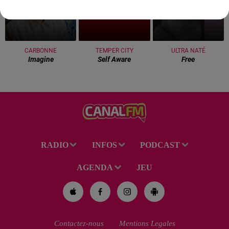
CARBONNE
TEMPER CITY
ULTRA NATÉ
Imagine
Self Aware
Free
RADIO
INFOS
PODCAST
AGENDA
JEU
Contactez-nous
Mentions Legales