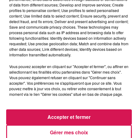
of data from different sources; Develop and improve services; Create
profiles to personalise content; Use profiles to select personalised
content; Use limited data to select content; Ensure security, prevent and
0:00
2 min 41 sec
detect fraud, and fix errors; Deliver and present advertising and content;
Save and communicate privacy choices. These technologies may
process personal data such as IP address and browsing data to offer
following functionalities: Identify devices based on information actively
3 décembre 2025 - 2 min 41 sec
requested; Use precise geolocation data; Match and combine data from
other data sources; Link different devices; Identify devices based on
03.12.2025 - LES MANIES, AVEC ANNICK
information transmitted automatically.
Vous pouvez accepter en cliquant sur "Accepter et fermer", ou affiner en
Revivez les meilleurs moments de la Ligne des Auditeurs
sélectionnant les finalités et/ou partenaires dans "Gérer mes choix".
Vous pouvez également refuser en cliquant sur "Continuer sans
accepter". Vos préférences ne s'appliqueront que pour ce site. Vous
pouvez mettre à jour vos choix, ou retirer votre consentement à tout
moment via le lien "Gérer les cookies" situé en bas de chaque page.
Accepter et fermer
19h06
19h06
19h03
19h03
18h57
18h57
Gérer mes choix