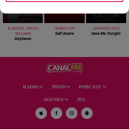
B.O.B FEAT. HAYLEY
TEMPER CITY
JENNIFER LOPEZ
Self Aware
Save Me Tonight
WILLIAMS
Airplanes
RADIO
INFOS
PODCAST
AGENDA
JEU