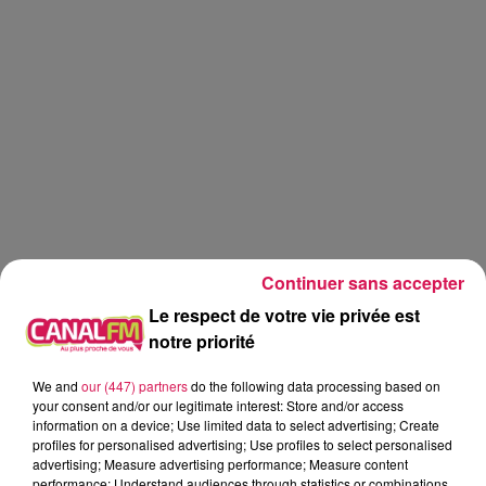
Continuer sans accepter
Le respect de votre vie privée est
notre priorité
We and
our (447) partners
do the following data processing based on
Canal fm
your consent and/or our legitimate interest: Store and/or access
information on a device; Use limited data to select advertising; Create
profiles for personalised advertising; Use profiles to select personalised
Geoffrey Deloux
advertising; Measure advertising performance; Measure content
La Ligne des Auditeurs
performance; Understand audiences through statistics or combinations