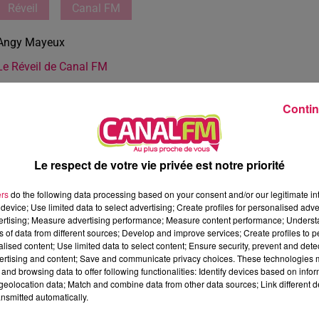
Réveil
Canal FM
Angy Mayeux
Le Réveil de Canal FM
Contin
Le respect de votre vie privée est notre priorité
ers
do the following data processing based on your consent and/or our legitimate int
device; Use limited data to select advertising; Create profiles for personalised adver
vertising; Measure advertising performance; Measure content performance; Unders
ns of data from different sources; Develop and improve services; Create profiles to 
alised content; Use limited data to select content; Ensure security, prevent and detect
ertising and content; Save and communicate privacy choices. These technologies
and browsing data to offer following functionalities: Identify devices based on infor
eolocation data; Match and combine data from other data sources; Link different de
nsmitted automatically.
1 min 19 