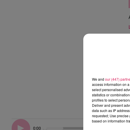
We and
our (447) partn
access information on a 
select personalised ad
statistics or combinatio
profiles to select person
Deliver and present adv
data such as IP address 
requested; Use precise g
based on information tra
0:00