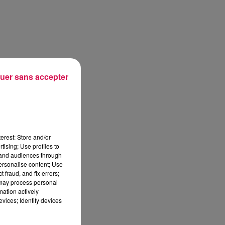
uer sans accepter
erest: Store and/or
tising; Use profiles to
tand audiences through
personalise content; Use
 fraud, and fix errors;
 may process personal
mation actively
vices; Identify devices
sec