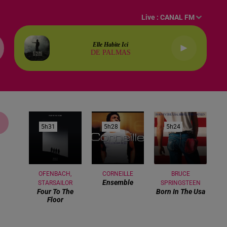
Live :
CANAL FM
Elle Habite Ici
DE PALMAS
5h31
5h31
5h28
5h28
5h24
5h24
OFENBACH,
CORNEILLE
BRUCE
Ensemble
STARSAILOR
SPRINGSTEEN
Four To The
Born In The Usa
Floor