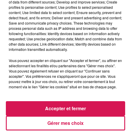
of data from different sources; Develop and improve services; Create
profiles to personalise content; Use profiles to select personalised
content; Use limited data to select content; Ensure security, prevent and
0:00
3 min 30 sec
detect fraud, and fix errors; Deliver and present advertising and content;
Save and communicate privacy choices. These technologies may
process personal data such as IP address and browsing data to offer
following functionalities: Identify devices based on information actively
requested; Use precise geolocation data; Match and combine data from
3 septembre 2025 - 3 min 30 sec
other data sources; Link different devices; Identify devices based on
03.09.2025 - L'INFO INSOLITE DU MOMENT
information transmitted automatically.
Vous pouvez accepter en cliquant sur "Accepter et fermer", ou affiner en
sélectionnant les finalités et/ou partenaires dans "Gérer mes choix".
Revivez les meilleurs moments du Réveil de Canal FM
Vous pouvez également refuser en cliquant sur "Continuer sans
accepter". Vos préférences ne s'appliqueront que pour ce site. Vous
pouvez mettre à jour vos choix, ou retirer votre consentement à tout
moment via le lien "Gérer les cookies" situé en bas de chaque page.
Accepter et fermer
Gérer mes choix
1h16
1h16
1h12
1h12
1h09
1h09