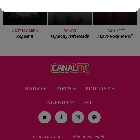
MARTIN GARRIX
SOMBR
JOAN JETT
Repeat It
My Body Isn't Ready
I Love Rock 'n Roll
RADIO
INFOS
PODCAST
AGENDA
JEU
Contactez-nous
Mentions Legales