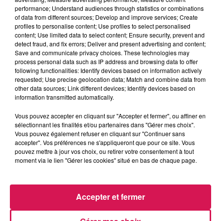
Le Réveil de Canal FM
performance; Understand audiences through statistics or combinations
of data from different sources; Develop and improve services; Create
profiles to personalise content; Use profiles to select personalised
0:00
2 min 48 sec
content; Use limited data to select content; Ensure security, prevent and
detect fraud, and fix errors; Deliver and present advertising and content;
Save and communicate privacy choices. These technologies may
process personal data such as IP address and browsing data to offer
following functionalities: Identify devices based on information actively
3 juillet 2025 - 2 min 48 sec
requested; Use precise geolocation data; Match and combine data from
other data sources; Link different devices; Identify devices based on
03.07.2025 - BERNADETTE A PERDUE AU QUIZZ
information transmitted automatically.
EXPRESS
Vous pouvez accepter en cliquant sur "Accepter et fermer", ou affiner en
sélectionnant les finalités et/ou partenaires dans "Gérer mes choix".
Revivez les meilleurs moments du Réveil de Canal FM
Vous pouvez également refuser en cliquant sur "Continuer sans
accepter". Vos préférences ne s'appliqueront que pour ce site. Vous
pouvez mettre à jour vos choix, ou retirer votre consentement à tout
moment via le lien "Gérer les cookies" situé en bas de chaque page.
Accepter et fermer