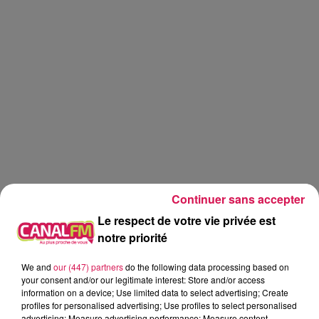
Continuer sans accepter
Le respect de votre vie privée est
notre priorité
We and
our (447) partners
do the following data processing based on
Réveil
Canal FM
your consent and/or our legitimate interest: Store and/or access
information on a device; Use limited data to select advertising; Create
Angy Mayeux
profiles for personalised advertising; Use profiles to select personalised
advertising; Measure advertising performance; Measure content