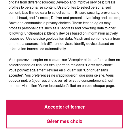
of data from different sources; Develop and improve services; Create
profiles to personalise content; Use profiles to select personalised
content; Use limited data to select content; Ensure security, prevent and
0:00
2 min 18 sec
detect fraud, and fix errors; Deliver and present advertising and content;
Save and communicate privacy choices. These technologies may
process personal data such as IP address and browsing data to offer
following functionalities: Identify devices based on information actively
requested; Use precise geolocation data; Match and combine data from
3 juin 2025 - 2 min 18 sec
other data sources; Link different devices; Identify devices based on
03.06.2025 - LES ANNIVERSAIRES DE PEOPLES
information transmitted automatically.
Vous pouvez accepter en cliquant sur "Accepter et fermer", ou affiner en
sélectionnant les finalités et/ou partenaires dans "Gérer mes choix".
Revivez les meilleurs moments du Réveil de Canal FM
Vous pouvez également refuser en cliquant sur "Continuer sans
accepter". Vos préférences ne s'appliqueront que pour ce site. Vous
pouvez mettre à jour vos choix, ou retirer votre consentement à tout
moment via le lien "Gérer les cookies" situé en bas de chaque page.
Accepter et fermer
Gérer mes choix
6h35
6h35
6h28
6h28
6h24
6h24