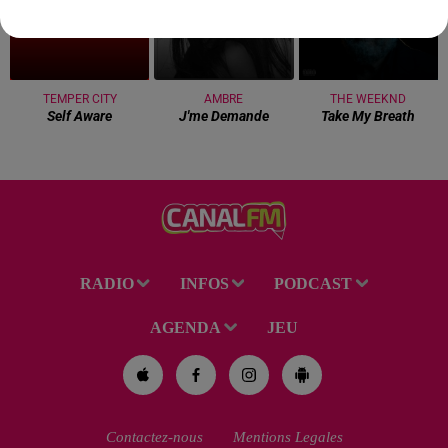
TEMPER CITY
AMBRE
THE WEEKND
Self Aware
J'me Demande
Take My Breath
RADIO
INFOS
PODCAST
AGENDA
JEU
Contactez-nous
Mentions Legales