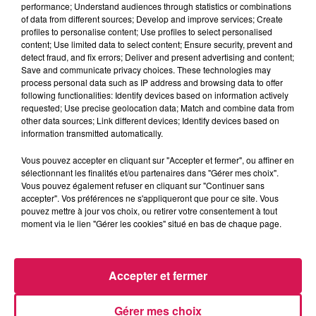
performance; Understand audiences through statistics or combinations
Le Réveil de Canal FM
of data from different sources; Develop and improve services; Create
profiles to personalise content; Use profiles to select personalised
content; Use limited data to select content; Ensure security, prevent and
0:00
3 min 39 sec
detect fraud, and fix errors; Deliver and present advertising and content;
Save and communicate privacy choices. These technologies may
process personal data such as IP address and browsing data to offer
following functionalities: Identify devices based on information actively
3 février 2025 - 3 min 39 sec
requested; Use precise geolocation data; Match and combine data from
other data sources; Link different devices; Identify devices based on
03.02.2025 - BON ANNIVERSAIRE À ELODIE ET
information transmitted automatically.
MICHAEL
Vous pouvez accepter en cliquant sur "Accepter et fermer", ou affiner en
sélectionnant les finalités et/ou partenaires dans "Gérer mes choix".
Vous pouvez également refuser en cliquant sur "Continuer sans
Revivez les meilleurs moments du Réveil de Canal FM
accepter". Vos préférences ne s'appliqueront que pour ce site. Vous
pouvez mettre à jour vos choix, ou retirer votre consentement à tout
moment via le lien "Gérer les cookies" situé en bas de chaque page.
Accepter et fermer
Gérer mes choix