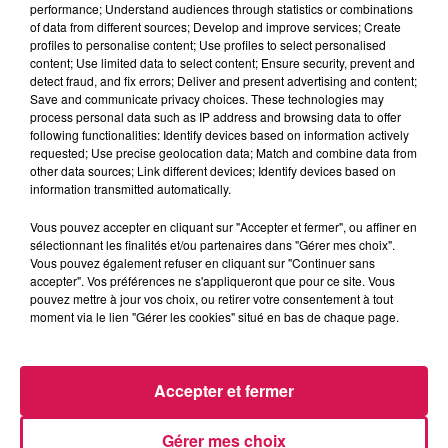
performance; Understand audiences through statistics or combinations
La Ligne des Auditeurs
of data from different sources; Develop and improve services; Create
profiles to personalise content; Use profiles to select personalised
content; Use limited data to select content; Ensure security, prevent and
0:00
1 min 50 sec
detect fraud, and fix errors; Deliver and present advertising and content;
Save and communicate privacy choices. These technologies may
process personal data such as IP address and browsing data to offer
following functionalities: Identify devices based on information actively
2 décembre 2024 - 1 min 50 sec
requested; Use precise geolocation data; Match and combine data from
other data sources; Link different devices; Identify devices based on
02.12.2024 - UN VIDE DRESSING ORGANISÉ À
information transmitted automatically.
MAUBEUGE
Vous pouvez accepter en cliquant sur "Accepter et fermer", ou affiner en
sélectionnant les finalités et/ou partenaires dans "Gérer mes choix".
Vous pouvez également refuser en cliquant sur "Continuer sans
Revivez les meilleurs moments de la Ligne des Auditeurs
accepter". Vos préférences ne s'appliqueront que pour ce site. Vous
pouvez mettre à jour vos choix, ou retirer votre consentement à tout
moment via le lien "Gérer les cookies" situé en bas de chaque page.
Accepter et fermer
Gérer mes choix