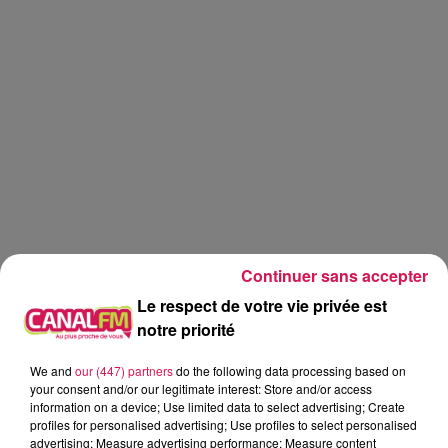
Continuer sans accepter
Le respect de votre vie privée est
notre priorité
Canal FM
jardinage
jardin
We and
our (447) partners
do the following data processing based on
your consent and/or our legitimate interest: Store and/or access
information on a device; Use limited data to select advertising; Create
Eva
profiles for personalised advertising; Use profiles to select personalised
advertising; Measure advertising performance; Measure content
Graines d'idées