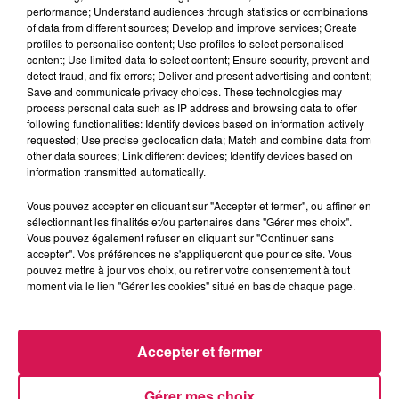
performance; Understand audiences through statistics or combinations
of data from different sources; Develop and improve services; Create
profiles to personalise content; Use profiles to select personalised
0:00
5 min 37 sec
content; Use limited data to select content; Ensure security, prevent and
detect fraud, and fix errors; Deliver and present advertising and content;
Save and communicate privacy choices. These technologies may
process personal data such as IP address and browsing data to offer
2 novembre 2024 - 5 min 37 sec
following functionalities: Identify devices based on information actively
requested; Use precise geolocation data; Match and combine data from
02.11.2024 - LE SYCOPPARRIOTA ET LA POIRE
other data sources; Link different devices; Identify devices based on
information transmitted automatically.
Retrouvez ici le rendez-vous Jardin et potager de Canal fm
Vous pouvez accepter en cliquant sur "Accepter et fermer", ou affiner en
sélectionnant les finalités et/ou partenaires dans "Gérer mes choix".
en partenariat avec l'association "
Les Jardiniers de
Vous pouvez également refuser en cliquant sur "Continuer sans
Maubeuge et de la Vallée de la Sambre"
accepter". Vos préférences ne s'appliqueront que pour ce site. Vous
pouvez mettre à jour vos choix, ou retirer votre consentement à tout
moment via le lien "Gérer les cookies" situé en bas de chaque page.
Accepter et fermer
Gérer mes choix