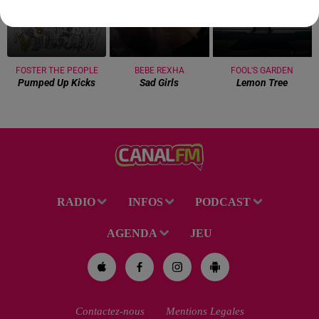
FOSTER THE PEOPLE
BEBE REXHA
FOOL'S GARDEN
Pumped Up Kicks
Sad Girls
Lemon Tree
RADIO
INFOS
PODCAST
AGENDA
JEU
Contactez-nous
Mentions Legales