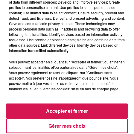
of data from different sources; Develop and improve services; Create
profiles to personalise content; Use profiles to select personalised
content; Use limited data to select content; Ensure security, prevent and
0:00
2 min 44 sec
detect fraud, and fix errors; Deliver and present advertising and content;
Save and communicate privacy choices. These technologies may
process personal data such as IP address and browsing data to offer
following functionalities: Identify devices based on information actively
requested; Use precise geolocation data; Match and combine data from
2 juin 2026 - 2 min 44 sec
other data sources; Link different devices; Identify devices based on
02.06.2026 - VANESSA ET LA CUISINE
information transmitted automatically.
Vous pouvez accepter en cliquant sur "Accepter et fermer", ou affiner en
sélectionnant les finalités et/ou partenaires dans "Gérer mes choix".
Revivez les meilleurs moments de la Ligne des Auditeurs
Vous pouvez également refuser en cliquant sur "Continuer sans
accepter". Vos préférences ne s'appliqueront que pour ce site. Vous
pouvez mettre à jour vos choix, ou retirer votre consentement à tout
moment via le lien "Gérer les cookies" situé en bas de chaque page.
Accepter et fermer
Gérer mes choix
21h56
21h56
21h53
21h53
21h45
21h45