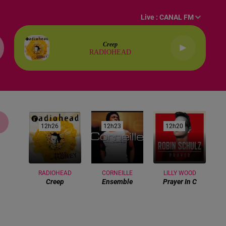
Live :
CANAL FM
Creep
RADIOHEAD
12h26
12h26
12h23
12h23
12h20
12h20
RADIOHEAD
CORNEILLE
LILLY WOOD
Creep
Ensemble
Prayer In C