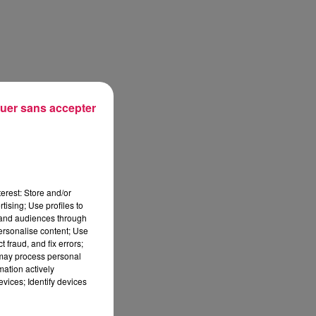
uer sans accepter
erest: Store and/or
tising; Use profiles to
tand audiences through
personalise content; Use
 fraud, and fix errors;
 may process personal
mation actively
vices; Identify devices
sec