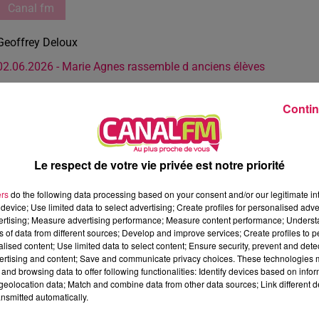
Canal fm
Geoffrey Deloux
02.06.2026 - Marie Agnes rassemble d anciens élèves
Contin
Le respect de votre vie privée est notre priorité
ers
do the following data processing based on your consent and/or our legitimate int
device; Use limited data to select advertising; Create profiles for personalised adver
vertising; Measure advertising performance; Measure content performance; Unders
ns of data from different sources; Develop and improve services; Create profiles to 
alised content; Use limited data to select content; Ensure security, prevent and detect
ertising and content; Save and communicate privacy choices. These technologies
and browsing data to offer following functionalities: Identify devices based on infor
eolocation data; Match and combine data from other data sources; Link different de
nsmitted automatically.
3 min 13 