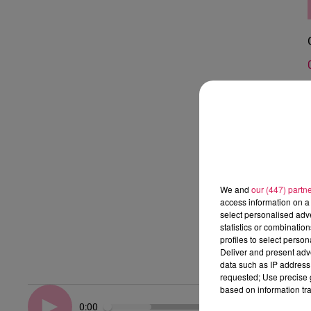
We and
our (447) partn
access information on a 
select personalised ad
statistics or combinatio
profiles to select person
Deliver and present adv
data such as IP address 
requested; Use precise g
based on information tra
0:00