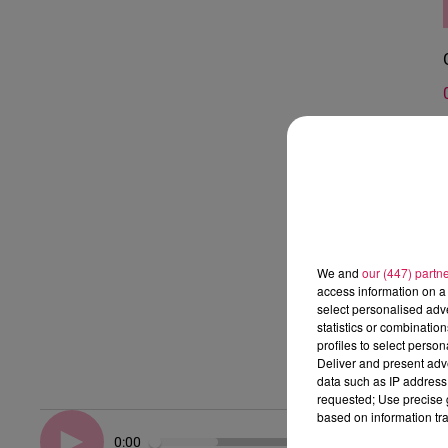
We and
our (447) partn
access information on a 
select personalised ad
statistics or combinatio
profiles to select person
Deliver and present adv
data such as IP address 
requested; Use precise g
based on information tra
0:00