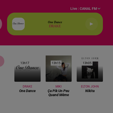
Live :
CANAL FM
One Dance
DRAKE
13h17
13h17
13h15
13h15
13h05
13h05
DRAKE
MIKI
ELTON JOHN
One Dance
Ça Pik Un Peu
Nikita
Quand Même