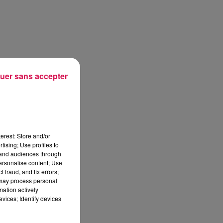
uer sans accepter
erest: Store and/or
tising; Use profiles to
tand audiences through
personalise content; Use
 fraud, and fix errors;
 may process personal
mation actively
vices; Identify devices
sec