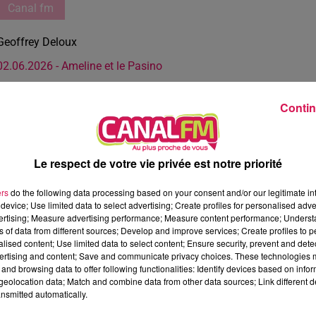
Canal fm
Geoffrey Deloux
02.06.2026 - Ameline et le Pasino
Contin
Le respect de votre vie privée est notre priorité
ers
do the following data processing based on your consent and/or our legitimate int
device; Use limited data to select advertising; Create profiles for personalised adver
vertising; Measure advertising performance; Measure content performance; Unders
ns of data from different sources; Develop and improve services; Create profiles to 
alised content; Use limited data to select content; Ensure security, prevent and detect
ertising and content; Save and communicate privacy choices. These technologies
and browsing data to offer following functionalities: Identify devices based on infor
eolocation data; Match and combine data from other data sources; Link different de
nsmitted automatically.
2 min 24 