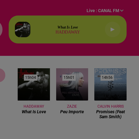
Live :
CANAL FM
What Is Love
HADDAWAY
15h04
15h04
15h01
15h01
14h56
14h56
HADDAWAY
ZAZIE
CALVIN HARRIS
What Is Love
Peu Importe
Promises (feat
Sam Smith)