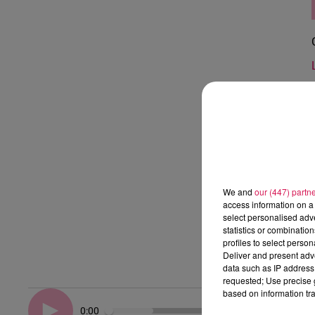
We and
our (447) partn
access information on a 
select personalised ad
statistics or combinatio
profiles to select person
Deliver and present adv
data such as IP address 
requested; Use precise g
based on information tra
0:00