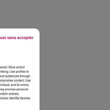
uer sans accepter
erest: Store and/or
tising; Use profiles to
tand audiences through
personalise content; Use
 fraud, and fix errors;
 may process personal
mation actively
vices; Identify devices
sec