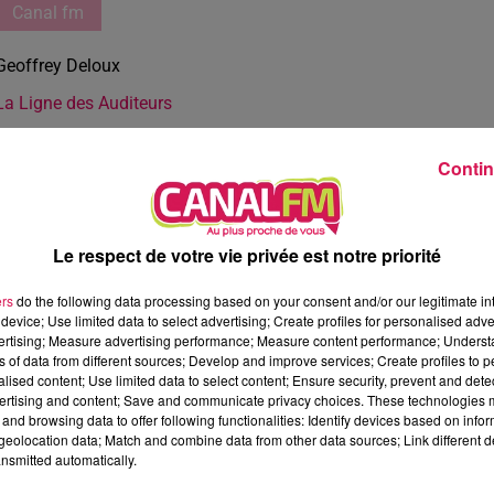
Canal fm
Geoffrey Deloux
La Ligne des Auditeurs
Contin
Le respect de votre vie privée est notre priorité
ers
do the following data processing based on your consent and/or our legitimate int
device; Use limited data to select advertising; Create profiles for personalised adver
vertising; Measure advertising performance; Measure content performance; Unders
ns of data from different sources; Develop and improve services; Create profiles to 
alised content; Use limited data to select content; Ensure security, prevent and detect
ertising and content; Save and communicate privacy choices. These technologies
and browsing data to offer following functionalities: Identify devices based on infor
eolocation data; Match and combine data from other data sources; Link different de
nsmitted automatically.
2 min 36 