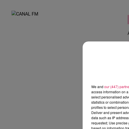
We and
our (447) partn
access information on a 
select personalised ad
statistics or combinatio
profiles to select person
Deliver and present adv
data such as IP address 
requested; Use precise g
based on information tra