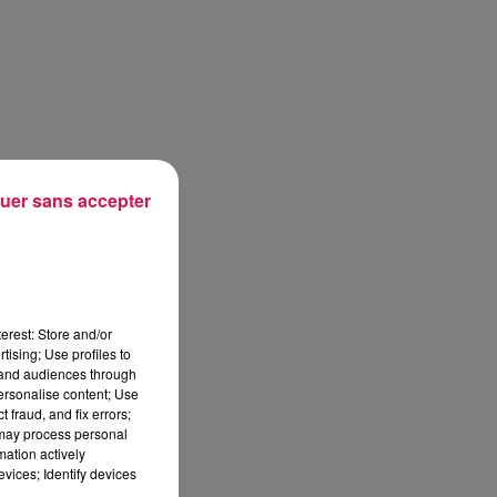
uer sans accepter
erest: Store and/or
tising; Use profiles to
tand audiences through
personalise content; Use
 fraud, and fix errors;
 may process personal
mation actively
vices; Identify devices