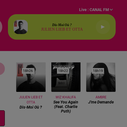
Live :
CANAL FM
Dis-Moi Où ?
JULIEN LIEB ET OTTA
18h26
18h26
18h22
18h22
18h19
18h19
JULIEN LIEB ET
WIZ KHALIFA
AMBRE
See You Again
J'me Demande
OTTA
(feat. Charlie
Dis-Moi Où ?
Puth)