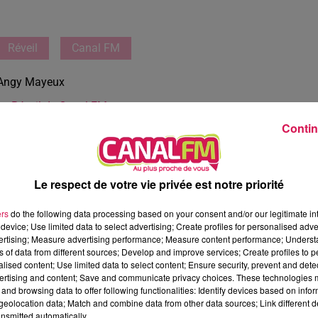
Réveil
Canal FM
Angy Mayeux
Le Réveil de Canal FM
Contin
Le respect de votre vie privée est notre priorité
ers
do the following data processing based on your consent and/or our legitimate int
device; Use limited data to select advertising; Create profiles for personalised adver
vertising; Measure advertising performance; Measure content performance; Unders
ns of data from different sources; Develop and improve services; Create profiles to 
alised content; Use limited data to select content; Ensure security, prevent and detect
ertising and content; Save and communicate privacy choices. These technologies
and browsing data to offer following functionalities: Identify devices based on infor
eolocation data; Match and combine data from other data sources; Link different de
nsmitted automatically.