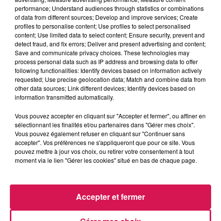
La Ligne des Auditeurs
performance; Understand audiences through statistics or combinations
of data from different sources; Develop and improve services; Create
profiles to personalise content; Use profiles to select personalised
0:00
2 min 32 sec
content; Use limited data to select content; Ensure security, prevent and
detect fraud, and fix errors; Deliver and present advertising and content;
Save and communicate privacy choices. These technologies may
process personal data such as IP address and browsing data to offer
following functionalities: Identify devices based on information actively
1er octobre 2025 - 2 min 32 sec
requested; Use precise geolocation data; Match and combine data from
other data sources; Link different devices; Identify devices based on
01.10.2025 - CHRISTELLE NE CHANGE PAS LES
information transmitted automatically.
PÂTES
Vous pouvez accepter en cliquant sur "Accepter et fermer", ou affiner en
sélectionnant les finalités et/ou partenaires dans "Gérer mes choix".
Revivez les meilleurs moments de la Ligne des Auditeurs
Vous pouvez également refuser en cliquant sur "Continuer sans
accepter". Vos préférences ne s'appliqueront que pour ce site. Vous
pouvez mettre à jour vos choix, ou retirer votre consentement à tout
moment via le lien "Gérer les cookies" situé en bas de chaque page.
Accepter et fermer