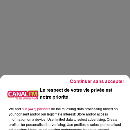
Continuer sans accepter
Le respect de votre vie privée est
notre priorité
We and
our (447) partners
do the following data processing based on
Canal fm
your consent and/or our legitimate interest: Store and/or access
information on a device; Use limited data to select advertising; Create
Geoffrey Deloux
profiles for personalised advertising; Use profiles to select personalised
advertising; Measure advertising performance; Measure content