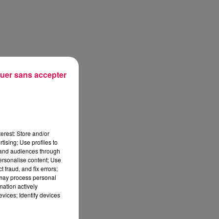
uer sans accepter
erest: Store and/or
tising; Use profiles to
tand audiences through
personalise content; Use
 fraud, and fix errors;
 may process personal
mation actively
vices; Identify devices
sec