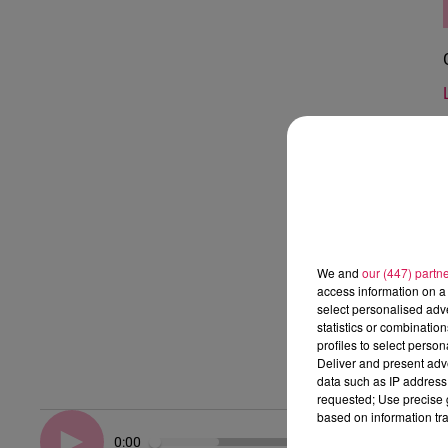
We and
our (447) partn
access information on a 
select personalised ad
statistics or combinatio
profiles to select person
Deliver and present adv
data such as IP address 
requested; Use precise g
based on information tra
0:00