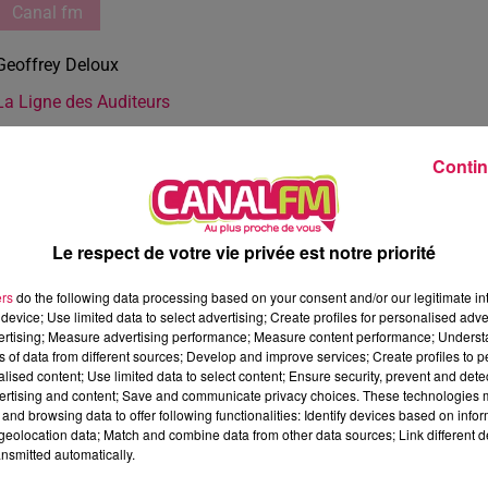
Canal fm
Geoffrey Deloux
La Ligne des Auditeurs
Contin
Le respect de votre vie privée est notre priorité
ers
do the following data processing based on your consent and/or our legitimate int
device; Use limited data to select advertising; Create profiles for personalised adver
vertising; Measure advertising performance; Measure content performance; Unders
ns of data from different sources; Develop and improve services; Create profiles to 
alised content; Use limited data to select content; Ensure security, prevent and detect
ertising and content; Save and communicate privacy choices. These technologies
and browsing data to offer following functionalities: Identify devices based on infor
eolocation data; Match and combine data from other data sources; Link different de
nsmitted automatically.
3 min 9 